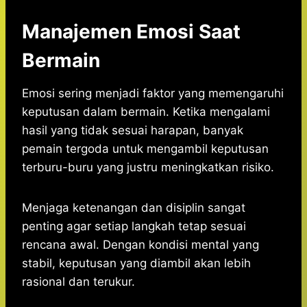
Manajemen Emosi Saat
Bermain
Emosi sering menjadi faktor yang memengaruhi
keputusan dalam bermain. Ketika mengalami
hasil yang tidak sesuai harapan, banyak
pemain tergoda untuk mengambil keputusan
terburu-buru yang justru meningkatkan risiko.
Menjaga ketenangan dan disiplin sangat
penting agar setiap langkah tetap sesuai
rencana awal. Dengan kondisi mental yang
stabil, keputusan yang diambil akan lebih
rasional dan terukur.