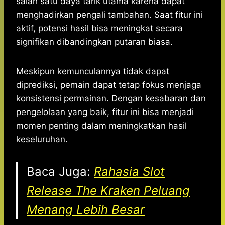
salah satu daya tarik utama karena dapat
menghadirkan pengali tambahan. Saat fitur ini
aktif, potensi hasil bisa meningkat secara
signifikan dibandingkan putaran biasa.
Meskipun kemunculannya tidak dapat
diprediksi, pemain dapat tetap fokus menjaga
konsistensi permainan. Dengan kesabaran dan
pengelolaan yang baik, fitur ini bisa menjadi
momen penting dalam meningkatkan hasil
keseluruhan.
Baca Juga:
Rahasia Slot
Release The Kraken Peluang
Menang Lebih Besar