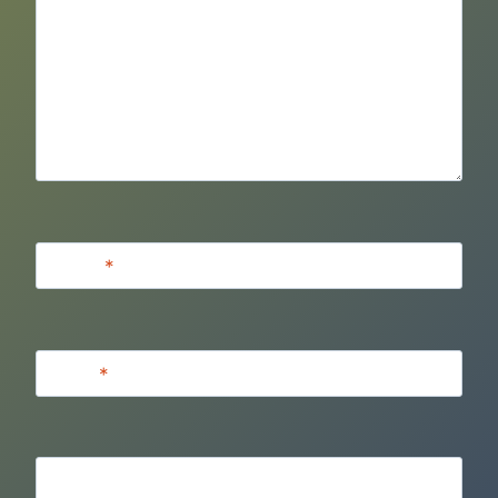
Name
*
Email
*
Website