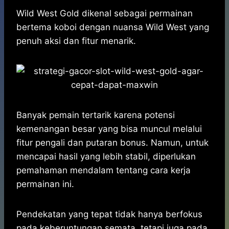
a
h
k
e
i
e
h
c
a
y
l
n
s
a
Wild West Gold dikenal sebagai permainan
e
t
p
e
e
s
r
bertema koboi dengan nuansa Wild West yang
b
s
e
g
e
e
penuh aksi dan fitur menarik.
o
A
r
n
o
p
a
g
k
p
m
e
r
Banyak pemain tertarik karena potensi
kemenangan besar yang bisa muncul melalui
fitur pengali dan putaran bonus. Namun, untuk
mencapai hasil yang lebih stabil, diperlukan
pemahaman mendalam tentang cara kerja
permainan ini.
Pendekatan yang tepat tidak hanya berfokus
pada keberuntungan semata, tetapi juga pada