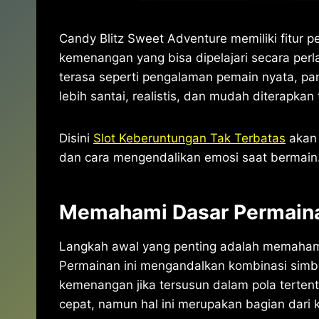
Candy Blitz Sweet Adventure memiliki fitur p
kemenangan yang bisa dipelajari secara pe
terasa seperti pengalaman pemain nyata, p
lebih santai, realistis, dan mudah diterapka
Disini
Slot Keberuntungan Tak Terbatas
akan 
dan cara mengendalikan emosi saat bermain
Memahami Dasar Permainan
Langkah awal yang penting adalah memahami
Permainan ini mengandalkan kombinasi simbo
kemenangan jika tersusun dalam pola tertent
cepat, namun hal ini merupakan bagian dari 