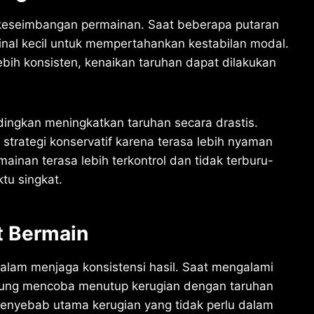
 keseimbangan permainan. Saat beberapa putaran
nal kecil untuk mempertahankan kestabilan modal.
ebih konsisten, kenaikan taruhan dapat dilakukan
ingkan meningkatkan taruhan secara drastis.
trategi konservatif karena terasa lebih nyaman
ainan terasa lebih terkontrol dan tidak terburu-
u singkat.
t Bermain
alam menjaga konsistensi hasil. Saat mengalami
gsung mencoba menutup kerugian dengan taruhan
penyebab utama kerugian yang tidak perlu dalam