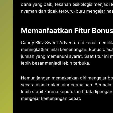
dana yang baik, tekanan psikologis menjadi 
nyaman dan tidak terburu-buru mengejar hasi
Memanfaatkan Fitur Bonus
Candy Blitz Sweet Adventure dikenal memilik
meningkatkan nilai kemenangan. Bonus biasan
jumlah yang memenuhi syarat. Saat fitur in
lebih besar menjadi lebih terbuka.
Namun jangan memaksakan diri mengejar bonus
secara alami dalam alur permainan. Bermain
lebih stabil karena keputusan tidak dipengar
mengejar kemenangan cepat.