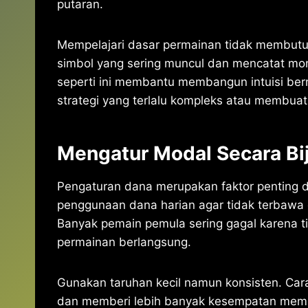
putaran.
Mempelajari dasar permainan tidak membutu
simbol yang sering muncul dan mencatat m
seperti ini membantu membangun intuisi be
strategi yang terlalu kompleks atau membua
Mengatur Modal Secara Bij
Pengaturan dana merupakan faktor penting d
penggunaan dana harian agar tidak terbaw
Banyak pemain pemula sering gagal karena ti
permainan berlangsung.
Gunakan taruhan kecil namun konsisten. Ca
dan memberi lebih banyak kesempatan memp