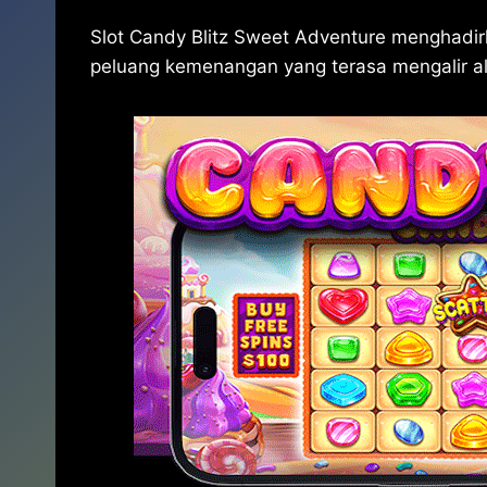
a
h
k
e
i
e
h
c
a
y
l
n
s
a
Slot Candy Blitz Sweet Adventure menghad
e
t
p
e
e
s
r
peluang kemenangan yang terasa mengalir a
b
s
e
g
e
e
o
A
r
n
o
p
a
g
k
p
m
e
r