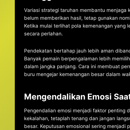
Variasi strategi taruhan membantu menjaga
belum memberikan hasil, tetap gunakan nomi
Ketika mulai terlihat pola kemenangan yang l
secara perlahan.
Pendekatan bertahap jauh lebih aman diband
Banyak pemain berpengalaman lebih memilih s
dalam jangka panjang. Cara ini membuat perm
buru mengejar kemenangan besar dalam wakt
Mengendalikan Emosi Saa
Pengendalian emosi menjadi faktor penting d
kekalahan, tetaplah tenang dan jangan lan
besar. Keputusan emosional sering menjadi 