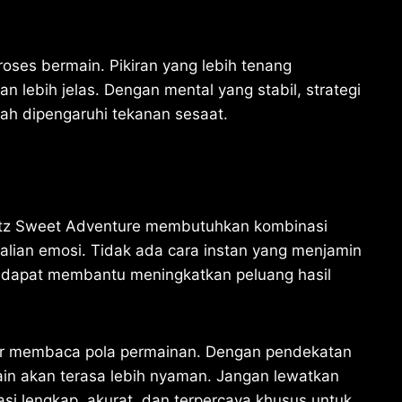
roses bermain. Pikiran yang lebih tenang
lebih jelas. Dengan mental yang stabil, strategi
dah dipengaruhi tekanan sesaat.
itz Sweet Adventure membutuhkan kombinasi
lian emosi. Tidak ada cara instan yang menjamin
 dapat membantu meningkatkan peluang hasil
ajar membaca pola permainan. Dengan pendekatan
main akan terasa lebih nyaman. Jangan lewatkan
masi lengkap, akurat, dan terpercaya khusus untuk