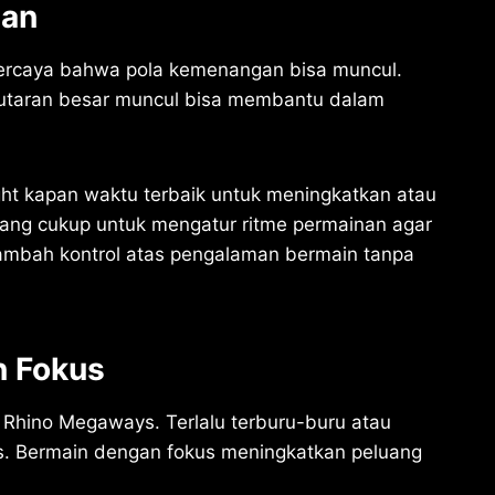
gan
percaya bahwa pola kemenangan bisa muncul.
putaran besar muncul bisa membantu dalam
ight kapan waktu terbaik untuk meningkatkan atau
ang cukup untuk mengatur ritme permainan agar
enambah kontrol atas pengalaman bermain tanpa
n Fokus
 Rhino Megaways. Terlalu terburu-buru atau
s. Bermain dengan fokus meningkatkan peluang