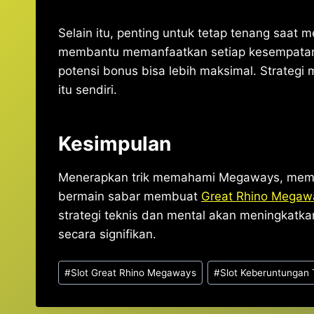
Selain itu, penting untuk tetap tenang saat 
membantu memanfaatkan setiap kesempatan 
potensi bonus bisa lebih maksimal. Strategi
itu sendiri.
Kesimpulan
Menerapkan trik memahami Megaways, memanf
bermain sabar membuat
Great Rhino Megaw
strategi teknis dan mental akan meningkat
secara signifikan.
Post
#
Slot Great Rhino Megaways
#
Slot Keberuntungan 
Tags: