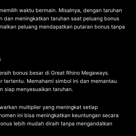
memilih waktu bermain. Misalnya, dengan taruhan
an dan meningkatkan taruhan saat peluang bonus
aksimalkan peluang mendapatkan putaran bonus tanpa
s
meraih bonus besar di Great Rhino Megaways.
tter tertentu. Memahami simbol ini dan memantau
n siap menyesuaikan taruhan.
warkan multiplier yang meningkat setiap
omen ini bisa meningkatkan keuntungan secara
 bonus lebih mudah diraih tanpa mengandalkan