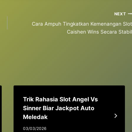
NEXT
Cara Ampuh Tingkatkan Kemenangan Slot
Caishen Wins Secara Stabil
Trik Rahasia Slot Angel Vs
Sinner Biar Jackpot Auto
Meledak
03/03/2026