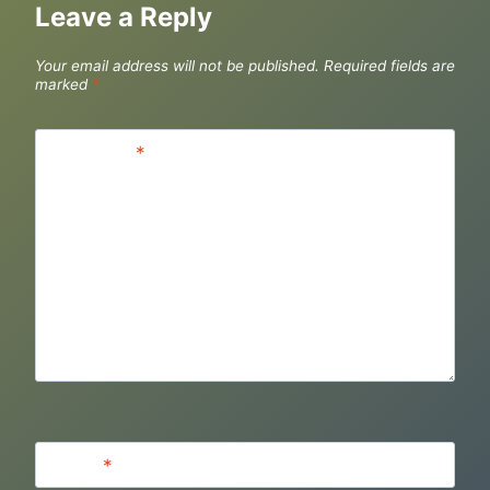
Leave a Reply
Your email address will not be published.
Required fields are
marked
*
Comment
*
Name
*