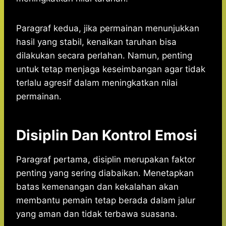
Paragraf kedua, jika permainan menunjukkan
hasil yang stabil, kenaikan taruhan bisa
dilakukan secara perlahan. Namun, penting
untuk tetap menjaga keseimbangan agar tidak
terlalu agresif dalam meningkatkan nilai
permainan.
Disiplin Dan Kontrol Emosi
Paragraf pertama, disiplin merupakan faktor
penting yang sering diabaikan. Menetapkan
batas kemenangan dan kekalahan akan
membantu pemain tetap berada dalam jalur
yang aman dan tidak terbawa suasana.