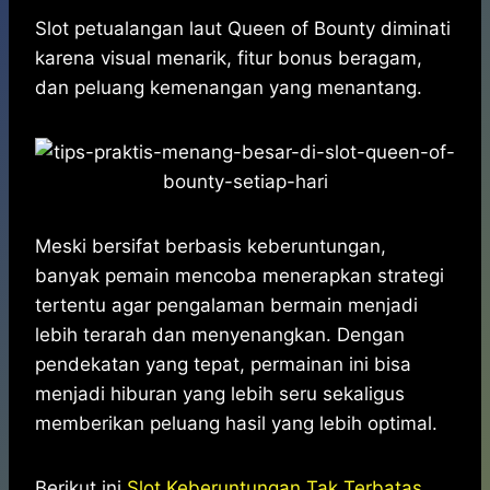
a
h
k
e
i
e
h
c
a
y
l
n
s
a
Slot petualangan laut Queen of Bounty diminati
e
t
p
e
e
s
r
karena visual menarik, fitur bonus beragam,
b
s
e
g
e
e
dan peluang kemenangan yang menantang.
o
A
r
n
o
p
a
g
k
p
m
e
r
Meski bersifat berbasis keberuntungan,
banyak pemain mencoba menerapkan strategi
tertentu agar pengalaman bermain menjadi
lebih terarah dan menyenangkan. Dengan
pendekatan yang tepat, permainan ini bisa
menjadi hiburan yang lebih seru sekaligus
memberikan peluang hasil yang lebih optimal.
Berikut ini
Slot Keberuntungan Tak Terbatas