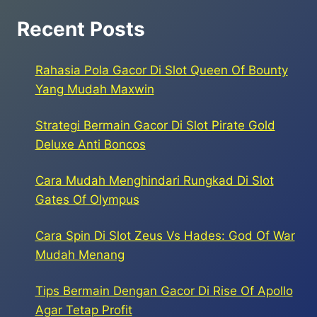
Recent Posts
Rahasia Pola Gacor Di Slot Queen Of Bounty
Yang Mudah Maxwin
Strategi Bermain Gacor Di Slot Pirate Gold
Deluxe Anti Boncos
Cara Mudah Menghindari Rungkad Di Slot
Gates Of Olympus
Cara Spin Di Slot Zeus Vs Hades: God Of War
Mudah Menang
Tips Bermain Dengan Gacor Di Rise Of Apollo
Agar Tetap Profit