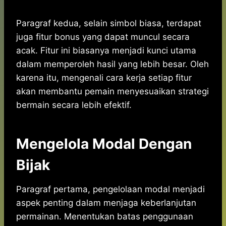
Paragraf kedua, selain simbol biasa, terdapat
juga fitur bonus yang dapat muncul secara
acak. Fitur ini biasanya menjadi kunci utama
dalam memperoleh hasil yang lebih besar. Oleh
karena itu, mengenali cara kerja setiap fitur
akan membantu pemain menyesuaikan strategi
bermain secara lebih efektif.
Mengelola Modal Dengan
Bijak
Paragraf pertama, pengelolaan modal menjadi
aspek penting dalam menjaga keberlanjutan
permainan. Menentukan batas penggunaan