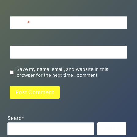
Email
*
Website
Save my name, email, and website in this
browser for the next time I comment.
Search
Search