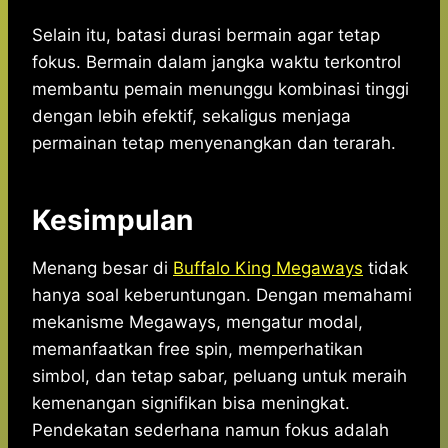
Selain itu, batasi durasi bermain agar tetap
fokus. Bermain dalam jangka waktu terkontrol
membantu pemain menunggu kombinasi tinggi
dengan lebih efektif, sekaligus menjaga
permainan tetap menyenangkan dan terarah.
Kesimpulan
Menang besar di
Buffalo King Megaways
tidak
hanya soal keberuntungan. Dengan memahami
mekanisme Megaways, mengatur modal,
memanfaatkan free spin, memperhatikan
simbol, dan tetap sabar, peluang untuk meraih
kemenangan signifikan bisa meningkat.
Pendekatan sederhana namun fokus adalah