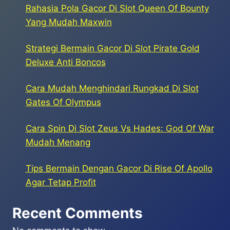
Rahasia Pola Gacor Di Slot Queen Of Bounty
Yang Mudah Maxwin
Strategi Bermain Gacor Di Slot Pirate Gold
Deluxe Anti Boncos
Cara Mudah Menghindari Rungkad Di Slot
Gates Of Olympus
Cara Spin Di Slot Zeus Vs Hades: God Of War
Mudah Menang
Tips Bermain Dengan Gacor Di Rise Of Apollo
Agar Tetap Profit
Recent Comments