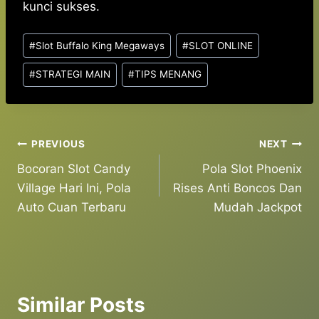
kunci sukses.
Post
#
Slot Buffalo King Megaways
#
SLOT ONLINE
Tags:
#
STRATEGI MAIN
#
TIPS MENANG
Post
PREVIOUS
NEXT
Bocoran Slot Candy
Pola Slot Phoenix
navigation
Village Hari Ini, Pola
Rises Anti Boncos Dan
Auto Cuan Terbaru
Mudah Jackpot
Similar Posts