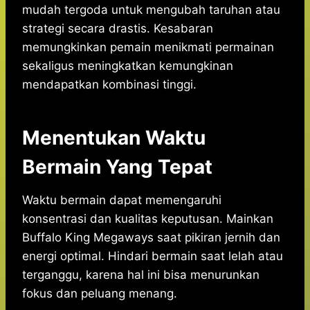
mudah tergoda untuk mengubah taruhan atau
strategi secara drastis. Kesabaran
memungkinkan pemain menikmati permainan
sekaligus meningkatkan kemungkinan
mendapatkan kombinasi tinggi.
Menentukan Waktu
Bermain Yang Tepat
Waktu bermain dapat memengaruhi
konsentrasi dan kualitas keputusan. Mainkan
Buffalo King Megaways saat pikiran jernih dan
energi optimal. Hindari bermain saat lelah atau
terganggu, karena hal ini bisa menurunkan
fokus dan peluang menang.