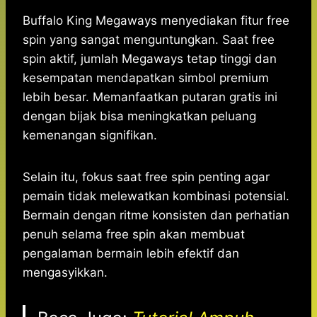
Buffalo King Megaways menyediakan fitur free
spin yang sangat menguntungkan. Saat free
spin aktif, jumlah Megaways tetap tinggi dan
kesempatan mendapatkan simbol premium
lebih besar. Memanfaatkan putaran gratis ini
dengan bijak bisa meningkatkan peluang
kemenangan signifikan.
Selain itu, fokus saat free spin penting agar
pemain tidak melewatkan kombinasi potensial.
Bermain dengan ritme konsisten dan perhatian
penuh selama free spin akan membuat
pengalaman bermain lebih efektif dan
mengasyikkan.