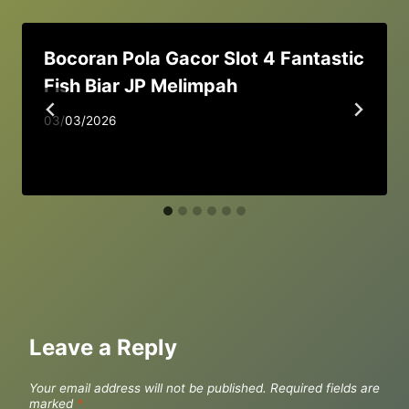
Bocoran Pola Gacor Slot 4 Fantastic
Fish Biar JP Melimpah
03/03/2026
Leave a Reply
Your email address will not be published.
Required fields are
marked
*