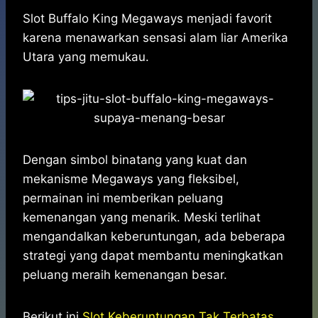
a
h
k
e
i
e
h
c
a
y
l
n
s
a
Slot Buffalo King Megaways menjadi favorit
e
t
p
e
e
s
r
karena menawarkan sensasi alam liar Amerika
b
s
e
g
e
e
Utara yang memukau.
o
A
r
n
o
p
a
g
k
p
m
e
r
Dengan simbol binatang yang kuat dan
mekanisme Megaways yang fleksibel,
permainan ini memberikan peluang
kemenangan yang menarik. Meski terlihat
mengandalkan keberuntungan, ada beberapa
strategi yang dapat membantu meningkatkan
peluang meraih kemenangan besar.
Berikut ini
Slot Keberuntungan Tak Terbatas