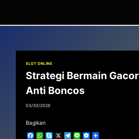
Skip
to
content
SLOT ONLINE
Strategi Bermain Gacor 
Anti Boncos
03/30/2026
Bagikan
F
W
S
X
T
L
M
S