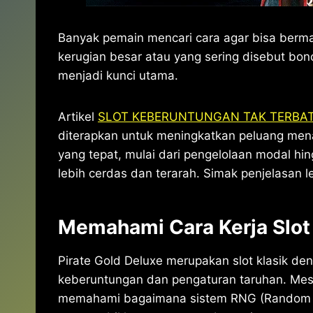
Banyak pemain mencari cara agar bisa bermai
kerugian besar atau yang sering disebut bon
menjadi kunci utama.
Artikel
SLOT KEBERUNTUNGAN TAK TERBA
diterapkan untuk meningkatkan peluang men
yang tepat, mulai dari pengelolaan modal h
lebih cerdas dan terarah. Simak penjelasan l
Memahami Cara Kerja Slot 
Pirate Gold Deluxe merupakan slot klasik 
keberuntungan dan pengaturan taruhan. Mesk
memahami bagaimana sistem RNG (Random Nu