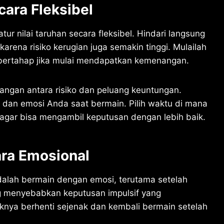
cara Fleksibel
ur nilai taruhan secara fleksibel. Hindari langsung
rena risiko kerugian juga semakin tinggi. Mulailah
a bertahap jika mulai mendapatkan kemenangan.
angan antara risiko dan peluang keuntungan.
 dan emosi Anda saat bermain. Pilih waktu di mana
agar bisa mengambil keputusan dengan lebih baik.
ra Emosional
adalah bermain dengan emosi, terutama setelah
ng menyebabkan keputusan impulsif yang
iknya berhenti sejenak dan kembali bermain setelah