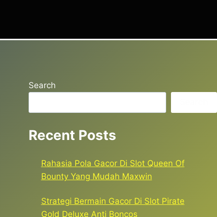
Search
Search
Recent Posts
Rahasia Pola Gacor Di Slot Queen Of
Bounty Yang Mudah Maxwin
Strategi Bermain Gacor Di Slot Pirate
Gold Deluxe Anti Boncos