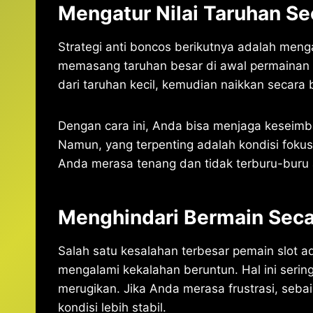
Mengatur Nilai Taruhan Se
Strategi anti boncos berikutnya adalah mengat
memasang taruhan besar di awal permainan ka
dari taruhan kecil, kemudian naikkan secar
Dengan cara ini, Anda bisa menjaga keseimb
Namun, yang terpenting adalah kondisi fokus
Anda merasa tenang dan tidak terburu-buru 
Menghindari Bermain Seca
Salah satu kesalahan terbesar pemain slot 
mengalami kekalahan beruntun. Hal ini seri
merugikan. Jika Anda merasa frustrasi, seba
kondisi lebih stabil.