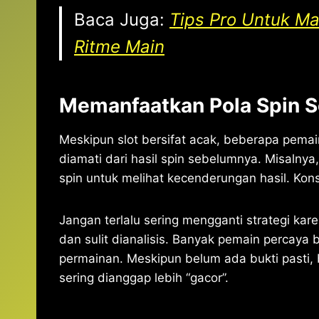
Baca Juga:
Tips Pro Untuk Ma
Ritme Main
Memanfaatkan Pola Spin S
Meskipun slot bersifat acak, beberapa pemai
diamati dari hasil spin sebelumnya. Misaln
spin untuk melihat kecenderungan hasil. Kon
Jangan terlalu sering mengganti strategi kar
dan sulit dianalisis. Banyak pemain percay
permainan. Meskipun belum ada bukti pasti, 
sering dianggap lebih “gacor”.