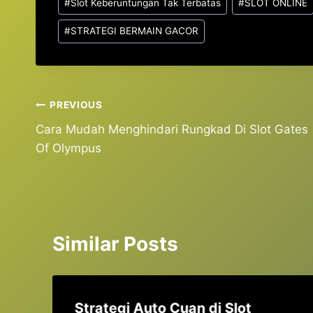
#
Slot Keberuntungan Tak Terbatas
#
SLOT ONLINE
Tags:
#
STRATEGI BERMAIN GACOR
Post
PREVIOUS
Cara Mudah Menghindari Rungkad Di Slot Gates
navigation
Of Olympus
Similar Posts
Strategi Auto Cuan di Slot