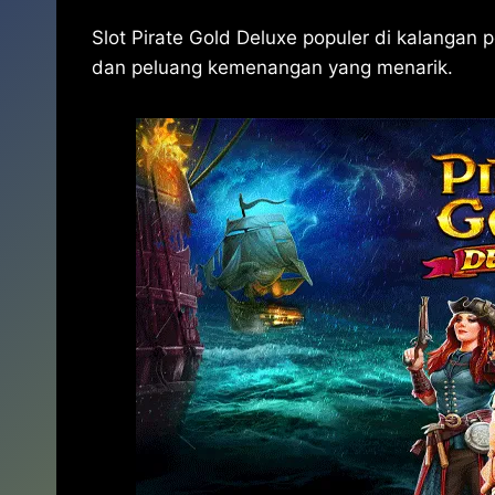
a
h
k
e
i
e
h
c
a
y
l
n
s
a
Slot Pirate Gold Deluxe populer di kalangan 
e
t
p
e
e
s
r
dan peluang kemenangan yang menarik.
b
s
e
g
e
e
o
A
r
n
o
p
a
g
k
p
m
e
r