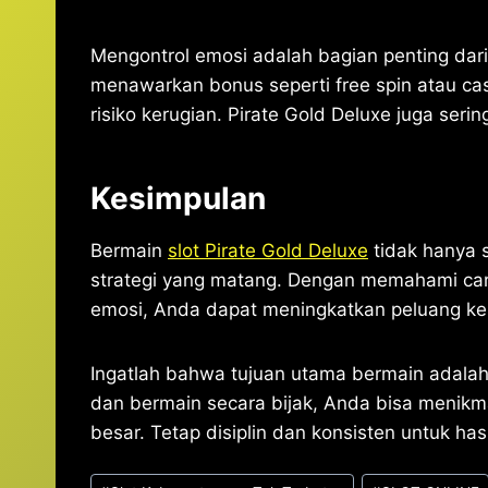
Mengontrol emosi adalah bagian penting dari 
menawarkan bonus seperti free spin atau c
risiko kerugian. Pirate Gold Deluxe juga ser
Kesimpulan
Bermain
slot Pirate Gold Deluxe
tidak hanya 
strategi yang matang. Dengan memahami car
emosi, Anda dapat meningkatkan peluang ke
Ingatlah bahwa tujuan utama bermain adalah
dan bermain secara bijak, Anda bisa menikm
besar. Tetap disiplin dan konsisten untuk hasi
Post