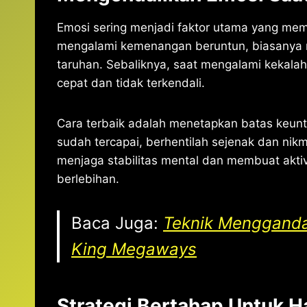
Emosi sering menjadi faktor utama yang mem
mengalami kemenangan beruntun, biasanya 
taruhan. Sebaliknya, saat mengalami kekala
cepat dan tidak terkendali.
Cara terbaik adalah menetapkan batas keuntu
sudah tercapai, berhentilah sejenak dan nikm
menjaga stabilitas mental dan membuat akti
berlebihan.
Baca Juga:
Teknik Mengganda
King Megaways
Strategi Bertahap Untuk Ha