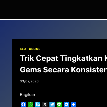
Skip
to
content
SLOT ONLINE
Trik Cepat Tingkatkan
Gems Secara Konsiste
03/02/2026
Bagikan
F
W
S
X
T
L
M
S