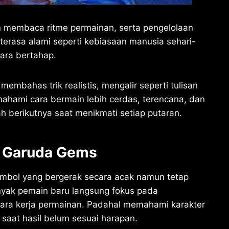
n membaca ritme permainan, serta pengelolaan
terasa alami seperti kebiasaan manusia sehari-
ara bertahap.
membahas trik realistis, mengalir seperti tulisan
hami cara bermain lebih cerdas, terencana, dan
 berikutnya saat menikmati setiap putaran.
 Garuda Gems
mbol yang bergerak secara acak namun tetap
anyak pemain baru langsung fokus pada
ra kerja permainan. Padahal memahami karakter
aat hasil belum sesuai harapan.