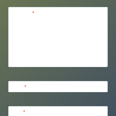
Comment
*
Name
*
Email
*