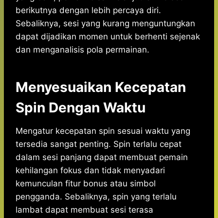
berikutnya dengan lebih percaya diri.
Sebaliknya, sesi yang kurang menguntungkan
dapat dijadikan momen untuk berhenti sejenak
dan menganalisis pola permainan.
Menyesuaikan Kecepatan
Spin Dengan Waktu
Mengatur kecepatan spin sesuai waktu yang
tersedia sangat penting. Spin terlalu cepat
dalam sesi panjang dapat membuat pemain
kehilangan fokus dan tidak menyadari
kemunculan fitur bonus atau simbol
pengganda. Sebaliknya, spin yang terlalu
lambat dapat membuat sesi terasa