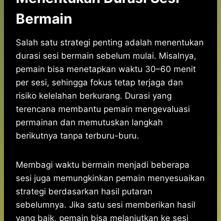
Bermain
Salah satu strategi penting adalah menentukan
durasi sesi bermain sebelum mulai. Misalnya,
pemain bisa menetapkan waktu 30–60 menit
per sesi, sehingga fokus tetap terjaga dan
risiko kelelahan berkurang. Durasi yang
terencana membantu pemain mengevaluasi
permainan dan memutuskan langkah
berikutnya tanpa terburu-buru.
Membagi waktu bermain menjadi beberapa
sesi juga memungkinkan pemain menyesuaikan
strategi berdasarkan hasil putaran
sebelumnya. Jika satu sesi memberikan hasil
yang baik, pemain bisa melanjutkan ke sesi