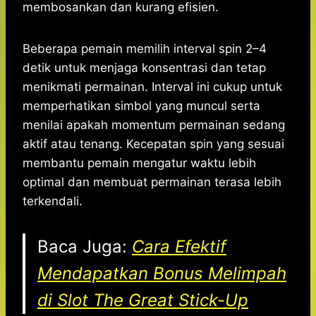
membosankan dan kurang efisien.
Beberapa pemain memilih interval spin 2–4
detik untuk menjaga konsentrasi dan tetap
menikmati permainan. Interval ini cukup untuk
memperhatikan simbol yang muncul serta
menilai apakah momentum permainan sedang
aktif atau tenang. Kecepatan spin yang sesuai
membantu pemain mengatur waktu lebih
optimal dan membuat permainan terasa lebih
terkendali.
Baca Juga:
Cara Efektif
Mendapatkan Bonus Melimpah
di Slot The Great Stick-Up