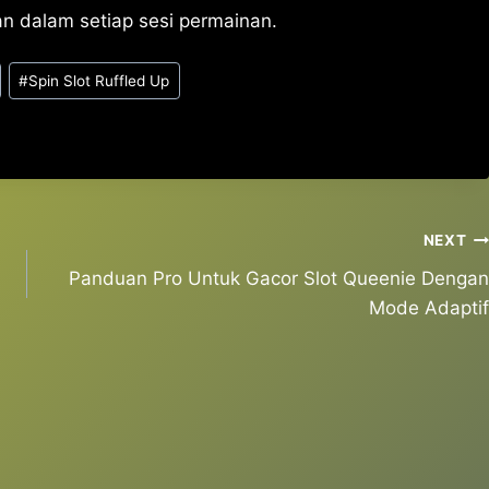
n dalam setiap sesi permainan.
#
Spin Slot Ruffled Up
NEXT
Panduan Pro Untuk Gacor Slot Queenie Dengan
Mode Adaptif