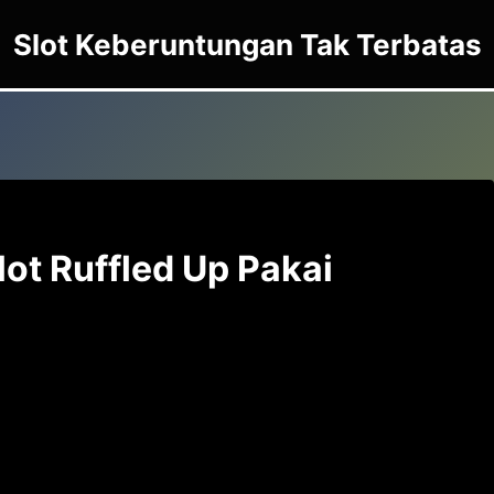
Slot Keberuntungan Tak Terbatas
lot Ruffled Up Pakai