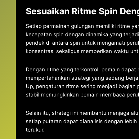
Sesuaikan Ritme Spin Den
Setiap permainan gulungan memiliki ritme y
kecepatan spin dengan dinamika yang terja
pendek di antara spin untuk mengamati per
konsentrasi sekaligus memberikan waktu unt
Dengan ritme yang terkontrol, pemain dapa
mempertahankan strategi yang sedang berjal
Up, pengaturan ritme sering menjadi bagian 
stabil memungkinkan pemain membaca peruba
Selain itu, strategi ini membantu menjaga alu
setiap putaran dapat dianalisis dengan lebih
terukur.