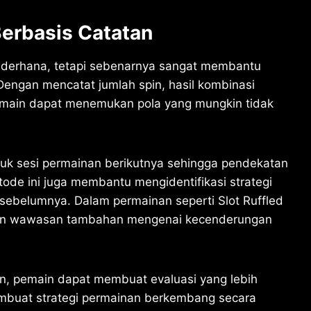
Berbasis Catatan
sederhana, tetapi sebenarnya sangat membantu
engan mencatat jumlah spin, hasil kombinasi
pemain dapat menemukan pola yang mungkin tidak
tuk sesi permainan berikutnya sehingga pendekatan
tode ini juga membantu mengidentifikasi strategi
 sebelumnya. Dalam permainan seperti Slot Ruffled
kan wawasan tambahan mengenai kecenderungan
n, pemain dapat membuat evaluasi yang lebih
membuat strategi permainan berkembang secara