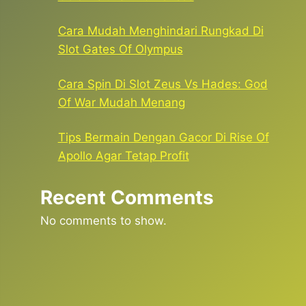
Cara Mudah Menghindari Rungkad Di
Slot Gates Of Olympus
Cara Spin Di Slot Zeus Vs Hades: God
Of War Mudah Menang
Tips Bermain Dengan Gacor Di Rise Of
Apollo Agar Tetap Profit
Recent Comments
No comments to show.