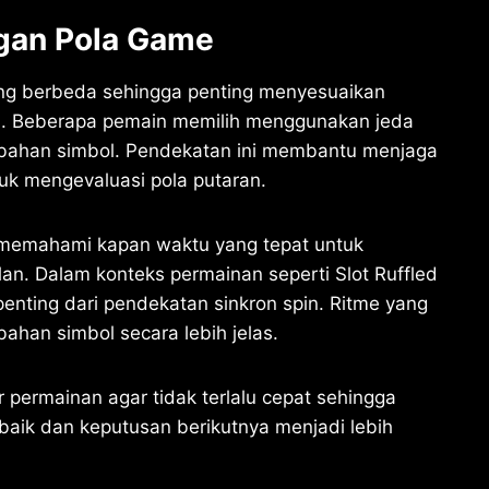
gan Pola Game
ang berbeda sehingga penting menyesuaikan
di. Beberapa pemain memilih menggunakan jeda
ubahan simbol. Pendekatan ini membantu menjaga
uk mengevaluasi pola putaran.
t memahami kapan waktu yang tepat untuk
an. Dalam konteks permainan seperti Slot Ruffled
penting dari pendekatan sinkron spin. Ritme yang
han simbol secara lebih jelas.
r permainan agar tidak terlalu cepat sehingga
 baik dan keputusan berikutnya menjadi lebih