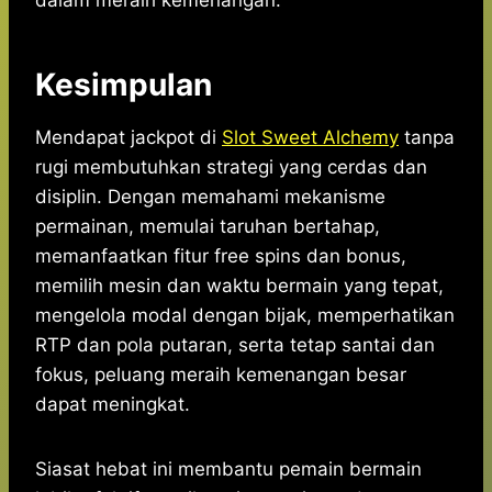
dalam meraih kemenangan.
Kesimpulan
Mendapat jackpot di
Slot Sweet Alchemy
tanpa
rugi membutuhkan strategi yang cerdas dan
disiplin. Dengan memahami mekanisme
permainan, memulai taruhan bertahap,
memanfaatkan fitur free spins dan bonus,
memilih mesin dan waktu bermain yang tepat,
mengelola modal dengan bijak, memperhatikan
RTP dan pola putaran, serta tetap santai dan
fokus, peluang meraih kemenangan besar
dapat meningkat.
Siasat hebat ini membantu pemain bermain