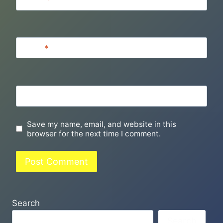
Name
*
Email
*
Website
Save my name, email, and website in this
browser for the next time I comment.
Search
Search