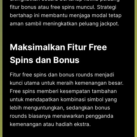
fitur bonus atau free spins muncul. Strategi
bertahap ini membantu menjaga modal tetap
aman sambil meningkatkan peluang jackpot.
Maksimalkan Fitur Free
Spins dan Bonus
Fitur free spins dan bonus rounds menjadi
kunci utama untuk meraih kemenangan besar.
Free spins memberi kesempatan tambahan
untuk mendapatkan kombinasi simbol yang
lebih menguntungkan, sedangkan bonus
rounds biasanya menawarkan pengganda
kemenangan atau hadiah ekstra.