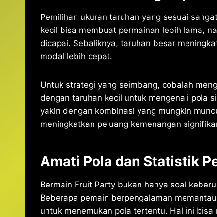
Pemilihan ukuran taruhan yang sesuai sangat
kecil bisa membuat permainan lebih lama, n
dicapai. Sebaliknya, taruhan besar meningkat
modal lebih cepat.
Untuk strategi yang seimbang, cobalah meng
dengan taruhan kecil untuk mengenali pola s
yakin dengan kombinasi yang mungkin muncu
meningkatkan peluang kemenangan signifika
Amati Pola dan Statistik 
Bermain Fruit Party bukan hanya soal keber
Beberapa pemain berpengalaman memantau 
untuk menemukan pola tertentu. Hal ini bis