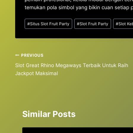
temukan pola simbol yang bikin cuan setiap 
Post
#
Situs Slot Fruit Party
#
Slot Fruit Party
#
Slot Ke
Tags:
Post
PREVIOUS
Slot Great Rhino Megaways Terbaik Untuk Raih
navigation
Jackpot Maksimal
Similar Posts