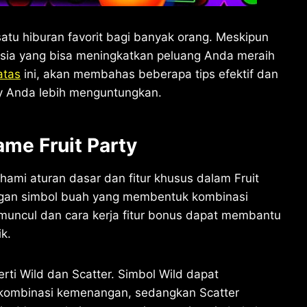
 satu hiburan favorit bagi banyak orang. Meskipun
ahasia yang bisa meningkatkan peluang Anda meraih
atas
ini, akan membahas beberapa tips efektif dan
ty Anda lebih menguntungkan.
ame Fruit Party
ami aturan dasar dan fitur khusus dalam Fruit
dengan simbol buah yang membentuk kombinasi
ncul dan cara kerja fitur bonus dapat membantu
k.
erti Wild dan Scatter. Simbol Wild dapat
 kombinasi kemenangan, sedangkan Scatter