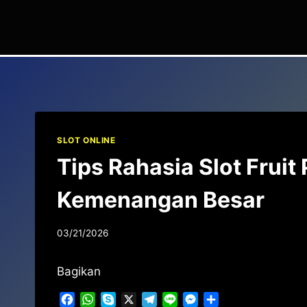
Skip
to
content
SLOT ONLINE
Tips Rahasia Slot Frui
Kemenangan Besar
03/21/2026
Bagikan
F
W
S
X
T
L
M
S