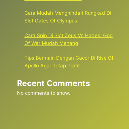
Cara Mudah Menghindari Rungkad Di
Slot Gates Of Olympus
Cara Spin Di Slot Zeus Vs Hades: God
Of War Mudah Menang
Tips Bermain Dengan Gacor Di Rise Of
Apollo Agar Tetap Profit
Recent Comments
No comments to show.