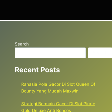
Search
Search
Recent Posts
Rahasia Pola Gacor Di Slot Queen Of
Bounty Yang Mudah Maxwin
Strategi Bermain Gacor Di Slot Pirate
Gold Deluxe Anti Boncos