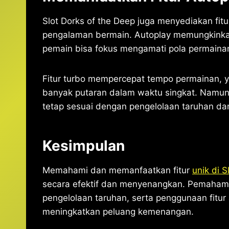
Slot Dorks of the Deep juga menyediakan fi
pengalaman bermain. Autoplay memungkinkan
pemain bisa fokus mengamati pola permainan
Fitur turbo mempercepat tempo permainan, y
banyak putaran dalam waktu singkat. Namun, 
tetap sesuai dengan pengelolaan taruhan dan
Kesimpulan
Memahami dan memanfaatkan fitur
unik di S
secara efektif dan menyenangkan. Pemahaman 
pengelolaan taruhan, serta penggunaan fitur 
meningkatkan peluang kemenangan.