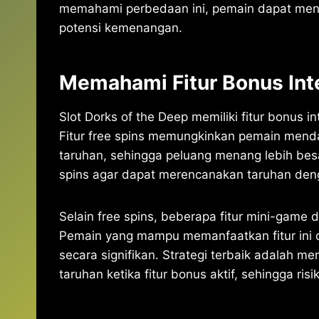
memahami perbedaan ini, pemain dapat meny
potensi kemenangan.
Memahami Fitur Bonus Inte
Slot Dorks of the Deep memiliki fitur bonus 
Fitur free spins memungkinkan pemain men
taruhan, sehingga peluang menang lebih be
spins agar dapat merencanakan taruhan den
Selain free spins, beberapa fitur mini-game 
Pemain yang mampu memanfaatkan fitur ini 
secara signifikan. Strategi terbaik adalah
taruhan ketika fitur bonus aktif, sehingga risi