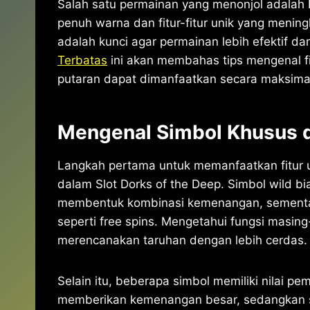
Salah satu permainan yang menonjol adalah 
penuh warna dan fitur-fitur unik yang mening
adalah kunci agar permainan lebih efektif d
Terbatas
ini akan membahas tips mengenal fit
putaran dapat dimanfaatkan secara maksima
Mengenal Simbol Khusus 
Langkah pertama untuk memanfaatkan fitur 
dalam Slot Dorks of the Deep. Simbol wild b
membentuk kombinasi kemenangan, sementara
seperti free spins. Mengetahui fungsi masi
merencanakan taruhan dengan lebih cerdas.
Selain itu, beberapa simbol memiliki nilai p
memberikan kemenangan besar, sedangkan si