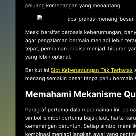
peluang kemenangan yang menantang.
Meski bersifat berbasis keberuntungan, ban
agar pengalaman bermain menjadi lebih te
tepat, permainan ini bisa menjadi hiburan ya
yang lebih optimal.
Berikut ini
Slot Keberuntungan Tak Terbatas
a
menang semakin besar tanpa perlu bermain s
Memahami Mekanisme Que
Paragraf pertama dalam permainan ini, pem
simbol-simbol bertema bajak laut, harta kar
kemenangan beruntun. Setiap simbol memilik
kombinasi menjadi langkah awal yang penting