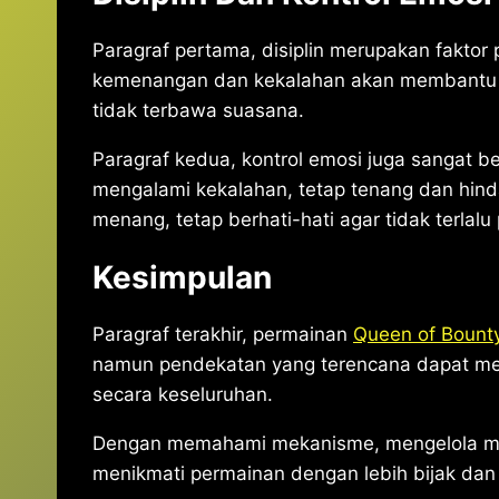
Paragraf pertama, disiplin merupakan faktor
kemenangan dan kekalahan akan membantu p
tidak terbawa suasana.
Paragraf kedua, kontrol emosi juga sangat b
mengalami kekalahan, tetap tenang dan hinda
menang, tetap berhati-hati agar tidak terlalu 
Kesimpulan
Paragraf terakhir, permainan
Queen of Bount
namun pendekatan yang terencana dapat m
secara keseluruhan.
Dengan memahami mekanisme, mengelola moda
menikmati permainan dengan lebih bijak dan 