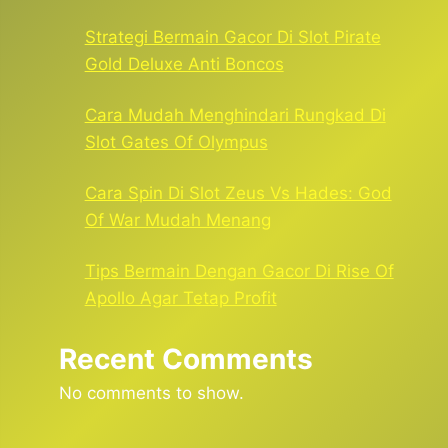
Strategi Bermain Gacor Di Slot Pirate
Gold Deluxe Anti Boncos
Cara Mudah Menghindari Rungkad Di
Slot Gates Of Olympus
Cara Spin Di Slot Zeus Vs Hades: God
Of War Mudah Menang
Tips Bermain Dengan Gacor Di Rise Of
Apollo Agar Tetap Profit
Recent Comments
No comments to show.