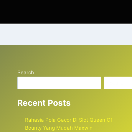
Search
Search
Recent Posts
Rahasia Pola Gacor Di Slot Queen Of
Bounty Yang Mudah Maxwin