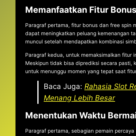
Memanfaatkan Fitur Bonus
Paragraf pertama, fitur bonus dan free spin
dapat meningkatkan peluang kemenangan tan
muncul setelah mendapatkan kombinasi simbo
Paragraf kedua, untuk memaksimalkan fitur 
Meskipun tidak bisa diprediksi secara pasti,
untuk menunggu momen yang tepat saat fitur i
Baca Juga:
Rahasia Slot R
Menang Lebih Besar
Menentukan Waktu Bermai
Paragraf pertama, sebagian pemain percay