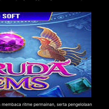
n membaca ritme permainan, serta pengelolaan