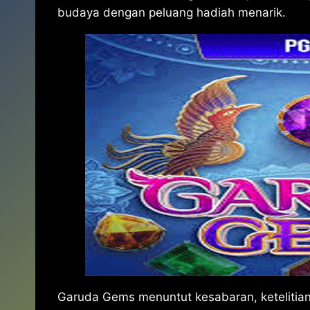
budaya dengan peluang hadiah menarik.
Garuda Gems menuntut kesabaran, ketelitia