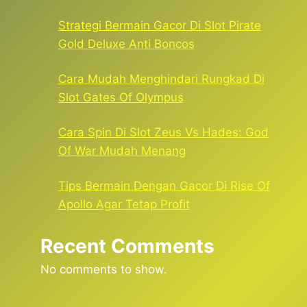
Strategi Bermain Gacor Di Slot Pirate
Gold Deluxe Anti Boncos
Cara Mudah Menghindari Rungkad Di
Slot Gates Of Olympus
Cara Spin Di Slot Zeus Vs Hades: God
Of War Mudah Menang
Tips Bermain Dengan Gacor Di Rise Of
Apollo Agar Tetap Profit
Recent Comments
No comments to show.