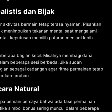
listis dan Bijak
r aktivitas bermain tetap terasa nyaman. Pisahkan
dak menimbulkan tekanan mental saat mengalami
antai, keputusan memilih putaran menjadi lebih
berapa bagian kecil. Misalnya membagi dana
lam beberapa sesi berbeda. Jika sudah
gian sebagai cadangan agar ritme permainan tetap
katkan taruhan.
ara Natural
rapa pemain percaya bahwa ada fase permainan
ketika simbol bonus sering muncul dalam beberapa