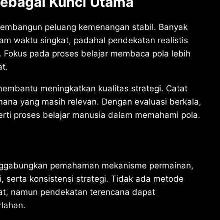
Sebagai Kunci Utama
 membangun peluang kemenangan stabil. Banyak
am waktu singkat, padahal pendekatan realistis
. Fokus pada proses belajar membaca pola lebih
t.
 membantu meningkatkan kualitas strategi. Catat
mana yang masih relevan. Dengan evaluasi berkala,
erti proses belajar manusia dalam memahami pola.
enggabungkan pemahaman mekanisme permainan,
, serta konsistensi strategi. Tidak ada metode
at, namun pendekatan terencana dapat
rlahan.