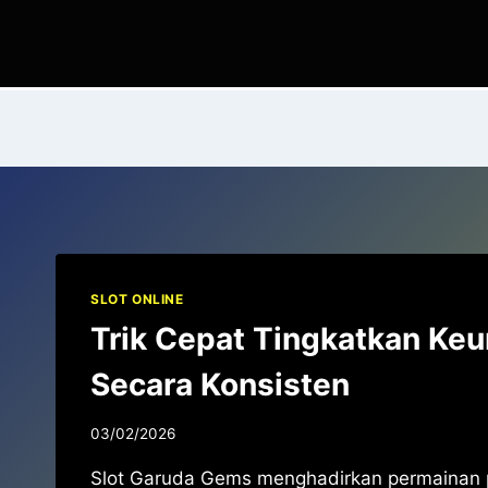
Skip
to
content
SLOT ONLINE
Trik Cepat Tingkatkan Ke
Secara Konsisten
03/02/2026
Slot Garuda Gems menghadirkan permainan