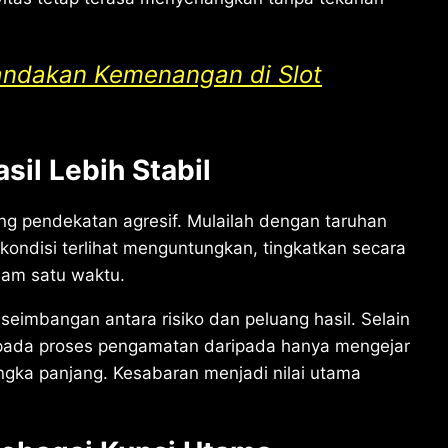
ndakan Kemenangan di Slot
sil Lebih Stabil
ding pendekatan agresif. Mulailah dengan taruhan
kondisi terlihat menguntungkan, tingkatkan secara
lam satu waktu.
imbangan antara risiko dan peluang hasil. Selain
us pada proses pengamatan daripada hanya mengejar
angka panjang. Kesabaran menjadi nilai utama