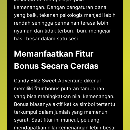
kemenangan. Dengan pengaturan dana
yang baik, tekanan psikologis menjadi lebih
rendah sehingga permainan terasa lebih
nyaman dan tidak terburu-buru mengejar
hasil besar dalam satu sesi.
Memanfaatkan Fitur
Bonus Secara Cerdas
Candy Blitz Sweet Adventure dikenal
memiliki fitur bonus putaran tambahan
yang bisa meningkatkan nilai kemenangan.
Bonus biasanya aktif ketika simbol tertentu
terkumpul dalam jumlah yang memenuhi
syarat. Saat fitur ini muncul, peluang
mendapatkan nilai kemenangan lebih besar