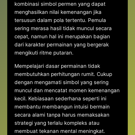
kombinasi simbol permen yang dapat
menghasilkan nilai kemenangan jika
tersusun dalam pola tertentu. Pemula
sering merasa hasil tidak muncul secara
cepat, namun hal ini merupakan bagian
dari karakter permainan yang bergerak
mengikuti ritme putaran.
Mempelajari dasar permainan tidak
membutuhkan perhitungan rumit. Cukup
dengan mengamati simbol yang sering
muncul dan mencatat momen kemenangan
kecil. Kebiasaan sederhana seperti ini
membantu membangun intuisi bermain
secara alami tanpa harus memaksakan
strategi yang terlalu kompleks atau
membuat tekanan mental meningkat.