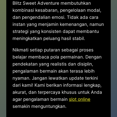
Blitz Sweet Adventure membutuhkan
kombinasi kesabaran, pengelolaan modal,
dan pengendalian emosi. Tidak ada cara
instan yang menjamin kemenangan, namun
strategi yang konsisten dapat membantu
meningkatkan peluang hasil stabil.
Nikmati setiap putaran sebagai proses
belajar membaca pola permainan. Dengan
pendekatan yang realistis dan disiplin,
pengalaman bermain akan terasa lebih
nyaman. Jangan lewatkan update terkini
dari kami! Kami berikan informasi lengkap,
akurat, dan terpercaya khusus untuk Anda
agar pengalaman bermain
slot online
semakin menguntungkan.