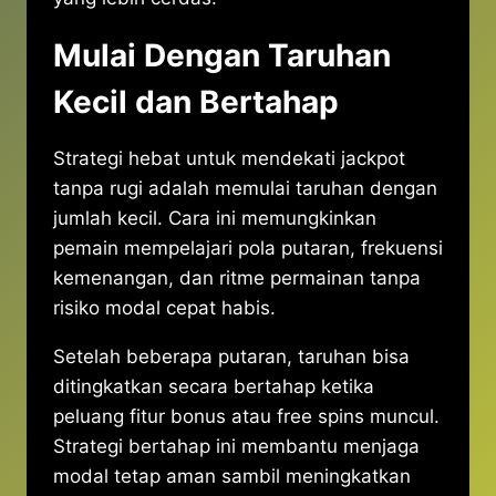
Mulai Dengan Taruhan
Kecil dan Bertahap
Strategi hebat untuk mendekati jackpot
tanpa rugi adalah memulai taruhan dengan
jumlah kecil. Cara ini memungkinkan
pemain mempelajari pola putaran, frekuensi
kemenangan, dan ritme permainan tanpa
risiko modal cepat habis.
Setelah beberapa putaran, taruhan bisa
ditingkatkan secara bertahap ketika
peluang fitur bonus atau free spins muncul.
Strategi bertahap ini membantu menjaga
modal tetap aman sambil meningkatkan