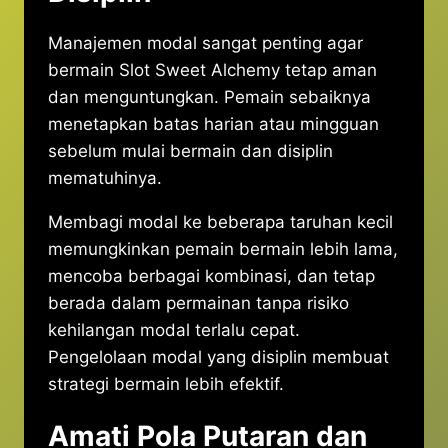
Manajemen modal sangat penting agar
bermain Slot Sweet Alchemy tetap aman
dan menguntungkan. Pemain sebaiknya
menetapkan batas harian atau mingguan
sebelum mulai bermain dan disiplin
mematuhinya.
Membagi modal ke beberapa taruhan kecil
memungkinkan pemain bermain lebih lama,
mencoba berbagai kombinasi, dan tetap
berada dalam permainan tanpa risiko
kehilangan modal terlalu cepat.
Pengelolaan modal yang disiplin membuat
strategi bermain lebih efektif.
Amati Pola Putaran dan