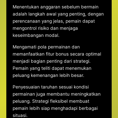
Menentukan anggaran sebelum bermain
adalah langkah awal yang penting, dengan
perencanaan yang jelas, pemain dapat
mengontrol risiko dan menjaga
keseimbangan modal.
Mengamati pola permainan dan
memanfaatkan fitur bonus secara optimal
menjadi bagian penting dari strategi.
Pemain yang teliti dapat menemukan
peluang kemenangan lebih besar.
Penyesuaian taruhan sesuai kondisi
permainan juga membantu meningkatkan
peluang. Strategi fleksibel membuat
pemain lebih siap menghadapi berbagai
situasi.