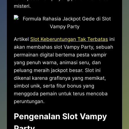
misteri.
Artikel
Slot Keberuntungan Tak Terbatas
ini
akan membahas slot Vampy Party, sebuah
permainan digital bertema pesta vampir
yang penuh warna, animasi seru, dan
peluang meraih jackpot besar. Slot ini
dikenal karena grafisnya yang memikat,
simbol unik, serta fitur bonus yang
menggoda pemain untuk terus mencoba
peruntungan.
Pengenalan Slot Vampy
Party