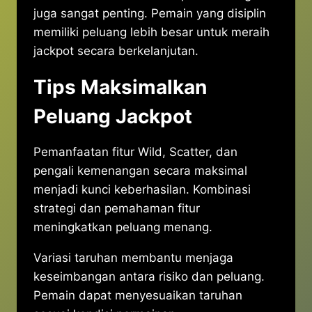
juga sangat penting. Pemain yang disiplin
memiliki peluang lebih besar untuk meraih
jackpot secara berkelanjutan.
Tips Maksimalkan
Peluang Jackpot
Pemanfaatan fitur Wild, Scatter, dan
pengali kemenangan secara maksimal
menjadi kunci keberhasilan. Kombinasi
strategi dan pemahaman fitur
meningkatkan peluang menang.
Variasi taruhan membantu menjaga
keseimbangan antara risiko dan peluang.
Pemain dapat menyesuaikan taruhan