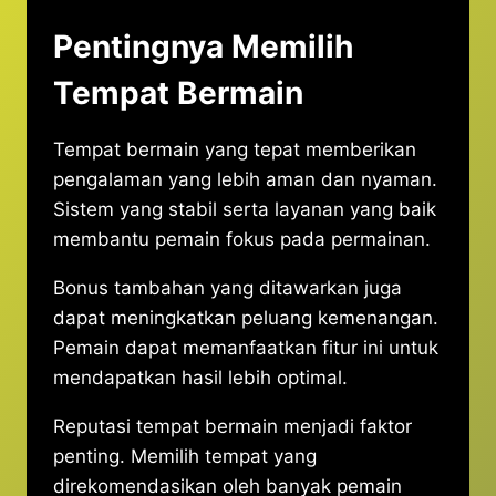
Pentingnya Memilih
Tempat Bermain
Tempat bermain yang tepat memberikan
pengalaman yang lebih aman dan nyaman.
Sistem yang stabil serta layanan yang baik
membantu pemain fokus pada permainan.
Bonus tambahan yang ditawarkan juga
dapat meningkatkan peluang kemenangan.
Pemain dapat memanfaatkan fitur ini untuk
mendapatkan hasil lebih optimal.
Reputasi tempat bermain menjadi faktor
penting. Memilih tempat yang
direkomendasikan oleh banyak pemain