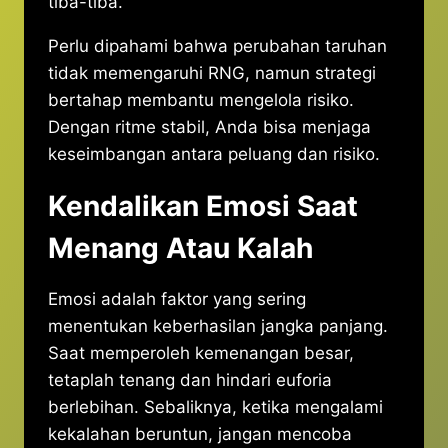
tiba-tiba.
Perlu dipahami bahwa perubahan taruhan
tidak memengaruhi RNG, namun strategi
bertahap membantu mengelola risiko.
Dengan ritme stabil, Anda bisa menjaga
keseimbangan antara peluang dan risiko.
Kendalikan Emosi Saat
Menang Atau Kalah
Emosi adalah faktor yang sering
menentukan keberhasilan jangka panjang.
Saat memperoleh kemenangan besar,
tetaplah tenang dan hindari euforia
berlebihan. Sebaliknya, ketika mengalami
kekalahan beruntun, jangan mencoba