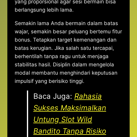
yang proporsional agar sesi bermain bisa
berlangsung lebih lama.
Semakin lama Anda bermain dalam batas
wajar, semakin besar peluang bertemu fitur
bonus. Tetapkan target kemenangan dan
batas kerugian. Jika salah satu tercapai,
berhentilah tanpa ragu untuk menjaga
stabilitas hasil. Disiplin dalam mengelola
modal membantu menghindari keputusan
impulsif yang berisiko tinggi.
Baca Juga:
Rahasia
Sukses Maksimalkan
Untung Slot Wild
Bandito Tanpa Risiko