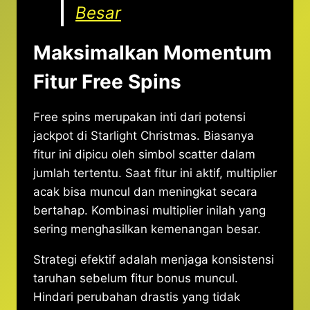
Besar
Maksimalkan Momentum
Fitur Free Spins
Free spins merupakan inti dari potensi
jackpot di Starlight Christmas. Biasanya
fitur ini dipicu oleh simbol scatter dalam
jumlah tertentu. Saat fitur ini aktif, multiplier
acak bisa muncul dan meningkat secara
bertahap. Kombinasi multiplier inilah yang
sering menghasilkan kemenangan besar.
Strategi efektif adalah menjaga konsistensi
taruhan sebelum fitur bonus muncul.
Hindari perubahan drastis yang tidak