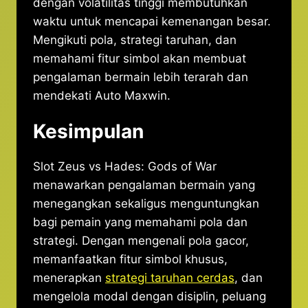
dengan volatilitas tinggi membutuhkan
waktu untuk mencapai kemenangan besar.
Mengikuti pola, strategi taruhan, dan
memahami fitur simbol akan membuat
pengalaman bermain lebih terarah dan
mendekati Auto Maxwin.
Kesimpulan
Slot Zeus vs Hades: Gods of War
menawarkan pengalaman bermain yang
menegangkan sekaligus menguntungkan
bagi pemain yang memahami pola dan
strategi. Dengan mengenali pola gacor,
memanfaatkan fitur simbol khusus,
menerapkan
strategi taruhan cerdas
, dan
mengelola modal dengan disiplin, peluang