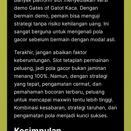
Banyak platform slot menyediakan versi
demo Gates of Gatot Kaca. Dengan
bermain demo, pemain bisa menguji
strategi tanpa risiko kehilangan uang. Ini
sangat berguna untuk mengenali pola
gacor sebelum bermain dengan modal asli.
Terakhir, jangan abaikan faktor
keberuntungan. Slot tetaplah permainan
peluang, jadi pola gacor bukan jaminan
menang 100%. Namun, dengan strategi
yang tepat, pengamatan cermat, dan
pemahaman bocoran terbaru, peluang
untuk mencapai maxwin tentu lebih tinggi.
Kombinasi kesabaran, strategi taruhan, dan
pengamatan pola menjadi kunci sukses.
Kesimpulan