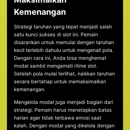
Kemenangan
Strategi taruhan yang tepat menjadi salah
satu kunci sukses di slot ini. Pemain
disarankan untuk memulai dengan taruhan
kecil terlebih dahulu untuk mengenali pola.
Dengan cara ini, Anda bisa menghemat
modal sambil mengamati ritme slot.
Setelah pola mulai terlihat, naikkan taruhan
secara bertahap untuk memaksimalkan
kemenangan.
Mengelola modal juga menjadi bagian dari
strategi. Pemain harus menetapkan batas
harian agar tidak terbawa emosi saat
kalah. Dengan modal yang dikelola dengan