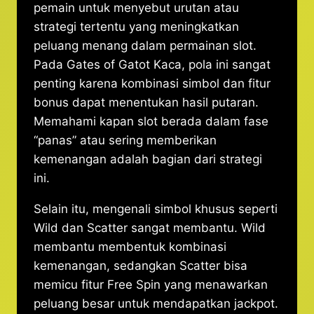
pemain untuk menyebut urutan atau
strategi tertentu yang meningkatkan
peluang menang dalam permainan slot.
Pada Gates of Gatot Kaca, pola ini sangat
penting karena kombinasi simbol dan fitur
bonus dapat menentukan hasil putaran.
Memahami kapan slot berada dalam fase
“panas” atau sering memberikan
kemenangan adalah bagian dari strategi
ini.
Selain itu, mengenali simbol khusus seperti
Wild dan Scatter sangat membantu. Wild
membantu membentuk kombinasi
kemenangan, sedangkan Scatter bisa
memicu fitur Free Spin yang menawarkan
peluang besar untuk mendapatkan jackpot.