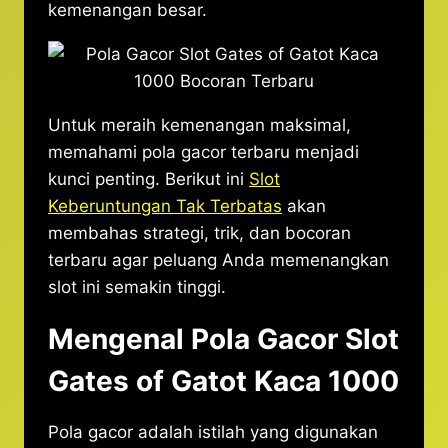
kemenangan besar.
Untuk meraih kemenangan maksimal,
memahami pola gacor terbaru menjadi
kunci penting. Berikut ini
Slot
Keberuntungan Tak Terbatas
akan
membahas strategi, trik, dan bocoran
terbaru agar peluang Anda memenangkan
slot ini semakin tinggi.
Mengenal Pola Gacor Slot
Gates of Gatot Kaca 1000
Pola gacor adalah istilah yang digunakan