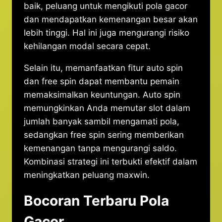
baik, peluang untuk mengikuti pola gacor
dan mendapatkan kemenangan besar akan
lebih tinggi. Hal ini juga mengurangi risiko
kehilangan modal secara cepat.
Selain itu, memanfaatkan fitur auto spin
dan free spin dapat membantu pemain
memaksimalkan keuntungan. Auto spin
memungkinkan Anda memutar slot dalam
jumlah banyak sambil mengamati pola,
sedangkan free spin sering memberikan
kemenangan tanpa mengurangi saldo.
Kombinasi strategi ini terbukti efektif dalam
meningkatkan peluang maxwin.
Bocoran Terbaru Pola
Gacor