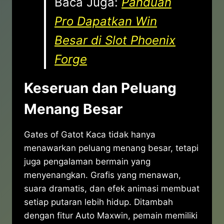
Baca Juga:
Panduan
Pro Dapatkan Win
Besar di Slot Phoenix
Forge
Keseruan dan Peluang
Menang Besar
Gates of Gatot Kaca tidak hanya
menawarkan peluang menang besar, tetapi
juga pengalaman bermain yang
menyenangkan. Grafis yang menawan,
suara dramatis, dan efek animasi membuat
setiap putaran lebih hidup. Ditambah
dengan fitur Auto Maxwin, pemain memiliki