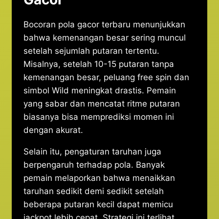
Bocoran pola gacor terbaru menunjukkan
bahwa kemenangan besar sering muncul
setelah sejumlah putaran tertentu.
Misalnya, setelah 10-15 putaran tanpa
kemenangan besar, peluang free spin dan
simbol Wild meningkat drastis. Pemain
yang sabar dan mencatat ritme putaran
biasanya bisa memprediksi momen ini
dengan akurat.
Selain itu, pengaturan taruhan juga
berpengaruh terhadap pola. Banyak
pemain melaporkan bahwa menaikkan
taruhan sedikit demi sedikit setelah
beberapa putaran kecil dapat memicu
jackpot lebih cepat. Strategi ini terlihat