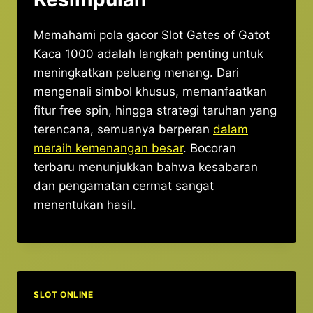
Memahami pola gacor Slot Gates of Gatot
Kaca 1000 adalah langkah penting untuk
meningkatkan peluang menang. Dari
mengenali simbol khusus, memanfaatkan
fitur free spin, hingga strategi taruhan yang
terencana, semuanya berperan
dalam
meraih kemenangan besar
. Bocoran
terbaru menunjukkan bahwa kesabaran
dan pengamatan cermat sangat
menentukan hasil.
SLOT ONLINE