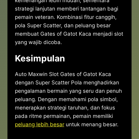
kemenangan lebih mudah, sementara
strategi lanjutan memberi tantangan bagi
pemain veteran. Kombinasi fitur canggih,
pola Super Scatter, dan peluang besar
membuat Gates of Gatot Kaca menjadi slot
yang wajib dicoba.
Kesimpulan
Auto Maxwin Slot Gates of Gatot Kaca
dengan Super Scatter Pola menghadirkan
pengalaman bermain yang seru dan penuh
peluang. Dengan memahami pola simbol,
menerapkan strategi taruhan, dan fokus
pada ritme permainan, pemain memiliki
peluang lebih besar
untuk menang besar.