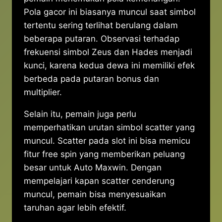
Pola gacor ini biasanya muncul saat simbol
tertentu sering terlihat berulang dalam
beberapa putaran. Observasi terhadap
frekuensi simbol Zeus dan Hades menjadi
kunci, karena kedua dewa ini memiliki efek
berbeda pada putaran bonus dan
multiplier.
Selain itu, pemain juga perlu
memperhatikan urutan simbol scatter yang
muncul. Scatter pada slot ini bisa memicu
fitur free spin yang memberikan peluang
besar untuk Auto Maxwin. Dengan
mempelajari kapan scatter cenderung
muncul, pemain bisa menyesuaikan
taruhan agar lebih efektif.