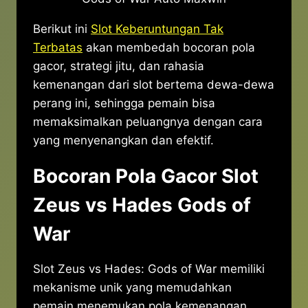
Berikut ini
Slot Keberuntungan Tak
Terbatas
akan membedah bocoran pola
gacor, strategi jitu, dan rahasia
kemenangan dari slot bertema dewa-dewa
perang ini, sehingga pemain bisa
memaksimalkan peluangnya dengan cara
yang menyenangkan dan efektif.
Bocoran Pola Gacor Slot
Zeus vs Hades Gods of
War
Slot Zeus vs Hades: Gods of War memiliki
mekanisme unik yang memudahkan
pemain menemukan pola kemenangan.