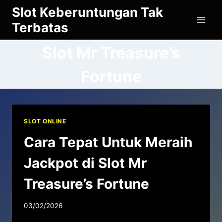
Skip
Slot Keberuntungan Tak
to
Terbatas
content
Slot Mr Treasure’s
Fortune
SLOT ONLINE
Cara Tepat Untuk Meraih
Jackpot di Slot Mr
Treasure’s Fortune
03/02/2026