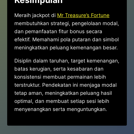
Kesimpulan
Meraih jackpot di
Mr Treasure’s Fortune
membutuhkan strategi, pengelolaan modal,
dan pemanfaatan fitur bonus secara
efektif. Memahami pola putaran dan simbol
meningkatkan peluang kemenangan besar.
Disiplin dalam taruhan, target kemenangan,
batas kerugian, serta kesabaran dan
konsistensi membuat permainan lebih
terstruktur. Pendekatan ini menjaga modal
tetap aman, meningkatkan peluang hasil
optimal, dan membuat setiap sesi lebih
menyenangkan serta menguntungkan.