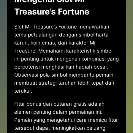
Treasure’s Fortune
Slot Mr Treasure’s Fortune menawarkan
tema petualangan dengan simbol harta
karun, koin emas, dan karakter Mr
Treasure. Memahami karakteristik simbol
ini penting untuk mengenali kombinasi yang
berpotensi menghasilkan hadiah besar.
Observasi pola simbol membantu pemain
membuat strategi taruhan lebih tepat dan
terukur.
Fitur bonus dan putaran gratis adalah
elemen penting dalam permainan ini.
Pemain yang mengetahui cara memicu fitur
tersebut dapat meningkatkan peluang