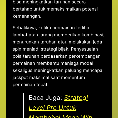
bisa meningkatkan taruhan secara
bertahap untuk memaksimalkan potensi
kemenangan.
Sebaliknya, ketika permainan terlihat
lambat atau jarang memberikan kombinasi,
menurunkan taruhan atau melakukan jeda
spin menjadi strategi bijak. Penyesuaian
pola taruhan berdasarkan perkembangan
permainan membantu menjaga modal
sekaligus meningkatkan peluang mencapai
jackpot maksimal saat momentum
permainan tepat.
Baca Juga:
Strategi
Level Pro Untuk
Membobol Mega Win