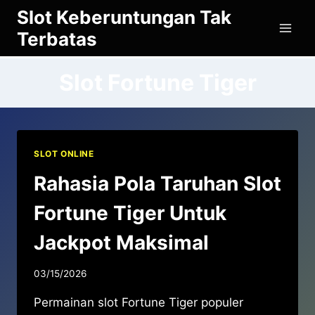
Skip
Slot Keberuntungan Tak
to
Terbatas
content
Slot Fortune Tiger
SLOT ONLINE
Rahasia Pola Taruhan Slot
Fortune Tiger Untuk
Jackpot Maksimal
03/15/2026
Permainan slot Fortune Tiger populer