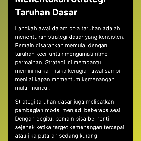
Taruhan Dasar
Langkah awal dalam pola taruhan adalah
menentukan strategi dasar yang konsisten.
Pemain disarankan memulai dengan
taruhan kecil untuk mengamati ritme
permainan. Strategi ini membantu
meminimalkan risiko kerugian awal sambil
menilai kapan momentum kemenangan
mulai muncul.
Strategi taruhan dasar juga melibatkan
pembagian modal menjadi beberapa sesi.
Dengan begitu, pemain bisa berhenti
sejenak ketika target kemenangan tercapai
atau jika putaran sedang kurang