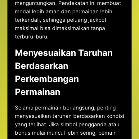
menguntungkan. Pendekatan ini membuat
modal lebih aman dan permainan lebih
terkendali, sehingga peluang jackpot
maksimal bisa dimaksimalkan tanpa
terburu-buru.
Menyesuaikan Taruhan
Berdasarkan
Perkembangan
Permainan
Selama permainan berlangsung, penting
menyesuaikan taruhan berdasarkan kondisi
yang terlihat. Jika simbol pengganda atau
bonus mulai muncul lebih sering, pemain