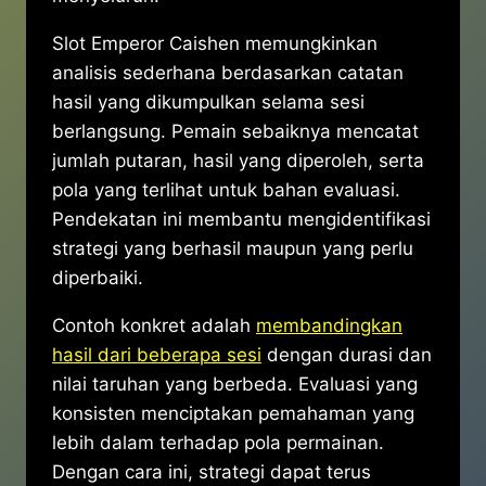
Slot Emperor Caishen memungkinkan
analisis sederhana berdasarkan catatan
hasil yang dikumpulkan selama sesi
berlangsung. Pemain sebaiknya mencatat
jumlah putaran, hasil yang diperoleh, serta
pola yang terlihat untuk bahan evaluasi.
Pendekatan ini membantu mengidentifikasi
strategi yang berhasil maupun yang perlu
diperbaiki.
Contoh konkret adalah
membandingkan
hasil dari beberapa sesi
dengan durasi dan
nilai taruhan yang berbeda. Evaluasi yang
konsisten menciptakan pemahaman yang
lebih dalam terhadap pola permainan.
Dengan cara ini, strategi dapat terus