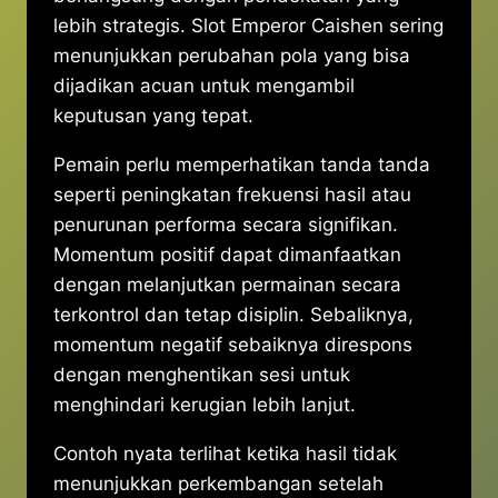
lebih strategis. Slot Emperor Caishen sering
menunjukkan perubahan pola yang bisa
dijadikan acuan untuk mengambil
keputusan yang tepat.
Pemain perlu memperhatikan tanda tanda
seperti peningkatan frekuensi hasil atau
penurunan performa secara signifikan.
Momentum positif dapat dimanfaatkan
dengan melanjutkan permainan secara
terkontrol dan tetap disiplin. Sebaliknya,
momentum negatif sebaiknya direspons
dengan menghentikan sesi untuk
menghindari kerugian lebih lanjut.
Contoh nyata terlihat ketika hasil tidak
menunjukkan perkembangan setelah