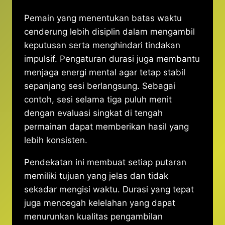
Pemain yang menentukan batas waktu
cenderung lebih disiplin dalam mengambil
keputusan serta menghindari tindakan
impulsif. Pengaturan durasi juga membantu
menjaga energi mental agar tetap stabil
sepanjang sesi berlangsung. Sebagai
contoh, sesi selama tiga puluh menit
dengan evaluasi singkat di tengah
permainan dapat memberikan hasil yang
lebih konsisten.
Pendekatan ini membuat setiap putaran
memiliki tujuan yang jelas dan tidak
sekadar mengisi waktu. Durasi yang tepat
juga mencegah kelelahan yang dapat
menurunkan kualitas pengambilan