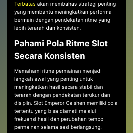
Terbatas
akan membahas strategi penting
yang membantu meningkatkan performa
bermain dengan pendekatan ritme yang
lebih terarah dan konsisten.
Pahami Pola Ritme Slot
Secara Konsisten
Memahami ritme permainan menjadi
langkah awal yang penting untuk
meningkatkan hasil secara stabil dan
terarah dengan pendekatan terukur dan
disiplin. Slot Emperor Caishen memiliki pola
tertentu yang bisa diamati melalui
frekuensi hasil dan perubahan tempo
permainan selama sesi berlangsung.