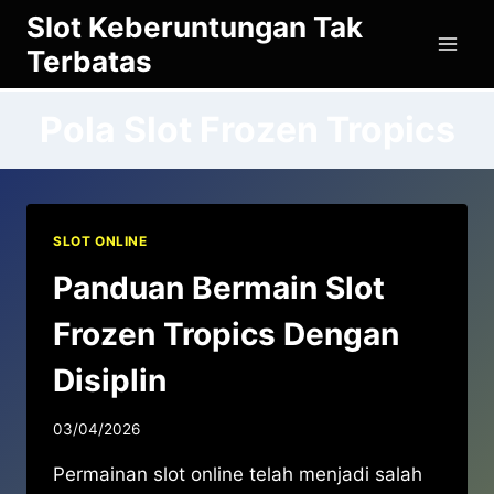
Skip
Slot Keberuntungan Tak
to
Terbatas
content
Pola Slot Frozen Tropics
SLOT ONLINE
Panduan Bermain Slot
Frozen Tropics Dengan
Disiplin
03/04/2026
Permainan slot online telah menjadi salah