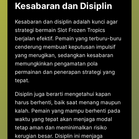
Kesabaran dan Disiplin
Kesabaran dan disiplin adalah kunci agar
strategi bermain Slot Frozen Tropics
berjalan efektif. Pemain yang terburu-buru
cenderung membuat keputusan impulsif
yang merugikan, sedangkan kesabaran
memungkinkan pengamatan pola
permainan dan penerapan strategi yang
tepat.
Disiplin juga berarti mengetahui kapan
harus berhenti, baik saat menang maupun
kalah. Pemain yang mampu berhenti pada
waktu yang tepat akan menjaga modal
tetap aman dan meminimalkan risiko
kerugian besar. Disiplin ini menjaga