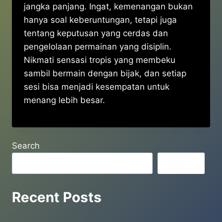
jangka panjang. Ingat, kemenangan bukan
hanya soal keberuntungan, tetapi juga
tentang keputusan yang cerdas dan
pengelolaan permainan yang disiplin.
Nikmati sensasi tropis yang membeku
sambil bermain dengan bijak, dan setiap
sesi bisa menjadi kesempatan untuk
menang lebih besar.
Search
Search
Recent Posts