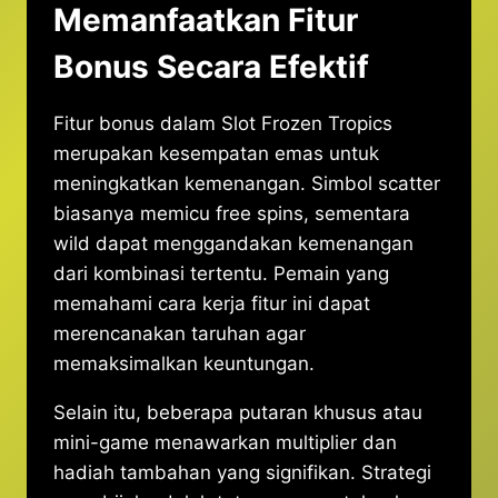
Memanfaatkan Fitur
Bonus Secara Efektif
Fitur bonus dalam Slot Frozen Tropics
merupakan kesempatan emas untuk
meningkatkan kemenangan. Simbol scatter
biasanya memicu free spins, sementara
wild dapat menggandakan kemenangan
dari kombinasi tertentu. Pemain yang
memahami cara kerja fitur ini dapat
merencanakan taruhan agar
memaksimalkan keuntungan.
Selain itu, beberapa putaran khusus atau
mini-game menawarkan multiplier dan
hadiah tambahan yang signifikan. Strategi