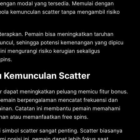
dengan modal yang tersedia. Memulai dengan
ola kemunculan scatter tanpa mengambil risiko
diterapkan. Pemain bisa meningkatkan taruhan
 muncul, sehingga potensi kemenangan yang dipicu
ini mengurangi risiko kerugian sekaligus
pins.
 Kemunculan Scatter
r dapat meningkatkan peluang memicu fitur bonus.
a pemain berpengalaman mencatat frekuensi dan
ainan. Catatan ini membantu pemain memahami
han atau memanfaatkan free spins.
i simbol scatter sangat penting. Scatter biasanya
 posisi ini, pemain dapat lebih fokus saat