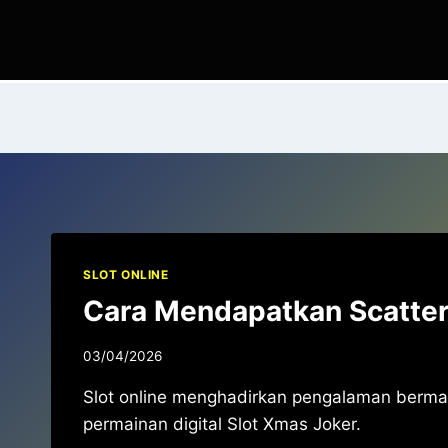
Skip
to
content
SLOT ONLINE
Cara Mendapatkan Scatter
03/04/2026
Slot online menghadirkan pengalaman berm
permainan digital Slot Xmas Joker.