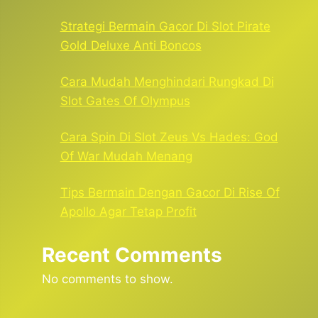
Strategi Bermain Gacor Di Slot Pirate
Gold Deluxe Anti Boncos
Cara Mudah Menghindari Rungkad Di
Slot Gates Of Olympus
Cara Spin Di Slot Zeus Vs Hades: God
Of War Mudah Menang
Tips Bermain Dengan Gacor Di Rise Of
Apollo Agar Tetap Profit
Recent Comments
No comments to show.