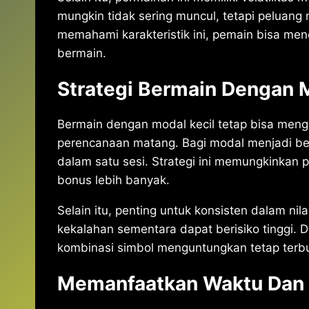
mungkin tidak sering muncul, tetapi peluang
memahami karakteristik ini, pemain bisa me
bermain.
Strategi Bermain Dengan 
Bermain dengan modal kecil tetap bisa mengh
perencanaan matang. Bagi modal menjadi beb
dalam satu sesi. Strategi ini memungkinkan 
bonus lebih banyak.
Selain itu, penting untuk konsisten dalam ni
kekalahan sementara dapat berisiko tinggi.
kombinasi simbol menguntungkan tetap terb
Memanfaatkan Waktu Dan 