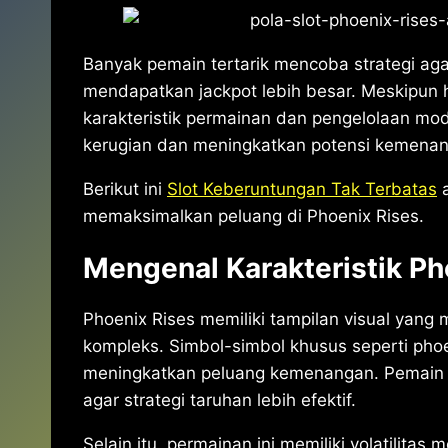
Banyak pemain tertarik mencoba strategi aga
mendapatkan jackpot lebih besar. Meskipun 
karakteristik permainan dan pengelolaan m
kerugian dan meningkatkan potensi kemena
Berikut ini
Slot Keberuntungan Tak Terbatas
a
memaksimalkan peluang di Phoenix Rises.
Mengenal Karakteristik Ph
Phoenix Rises memiliki tampilan visual yang
kompleks. Simbol-simbol khusus seperti phoen
meningkatkan peluang kemenangan. Pemain 
agar strategi taruhan lebih efektif.
Selain itu, permainan ini memiliki volatilita