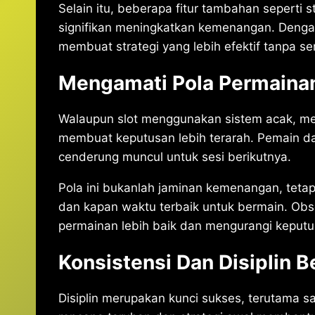
Selain itu, beberapa fitur tambahan seperti 
signifikan meningkatkan kemenangan. Dengan
membuat strategi yang lebih efektif tanpa 
Mengamati Pola Permaina
Walaupun slot menggunakan sistem acak, 
membuat keputusan lebih terarah. Pemain da
cenderung muncul untuk sesi berikutnya.
Pola ini bukanlah jaminan kemenangan, teta
dan kapan waktu terbaik untuk bermain. Obse
permainan lebih baik dan mengurangi keputus
Konsistensi Dan Disiplin 
Disiplin merupakan kunci sukses, terutama s