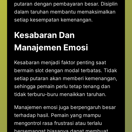
putaran dengan pembayaran besar. Disiplin
dalam taruhan membantu memaksimalkan
setiap kesempatan kemenangan.
Kesabaran Dan
Manajemen Emosi
Kesabaran menjadi faktor penting saat
bermain slot dengan modal terbatas. Tidak
setiap putaran akan memberi kemenangan,
sehingga pemain perlu tetap tenang dan
tidak terburu-buru menaikkan taruhan.
Manajemen emosi juga berpengaruh besar
terhadap hasil. Pemain yang mampu
mengontrol rasa frustrasi atau terlalu
bersemangat biasanya dapat membuat