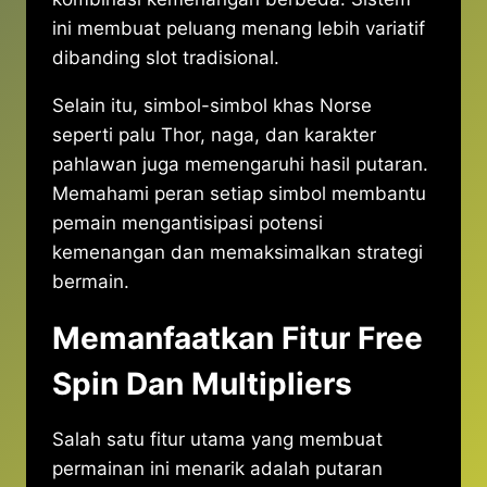
ini membuat peluang menang lebih variatif
dibanding slot tradisional.
Selain itu, simbol-simbol khas Norse
seperti palu Thor, naga, dan karakter
pahlawan juga memengaruhi hasil putaran.
Memahami peran setiap simbol membantu
pemain mengantisipasi potensi
kemenangan dan memaksimalkan strategi
bermain.
Memanfaatkan Fitur Free
Spin Dan Multipliers
Salah satu fitur utama yang membuat
permainan ini menarik adalah putaran