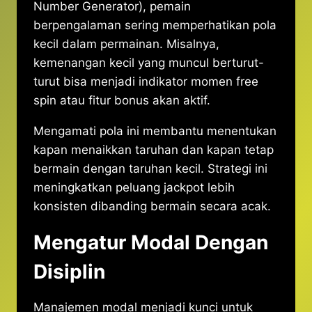
Number Generator), pemain
berpengalaman sering memperhatikan pola
kecil dalam permainan. Misalnya,
kemenangan kecil yang muncul berturut-
turut bisa menjadi indikator momen free
spin atau fitur bonus akan aktif.
Mengamati pola ini membantu menentukan
kapan menaikkan taruhan dan kapan tetap
bermain dengan taruhan kecil. Strategi ini
meningkatkan peluang jackpot lebih
konsisten dibanding bermain secara acak.
Mengatur Modal Dengan
Disiplin
Manajemen modal menjadi kunci untuk