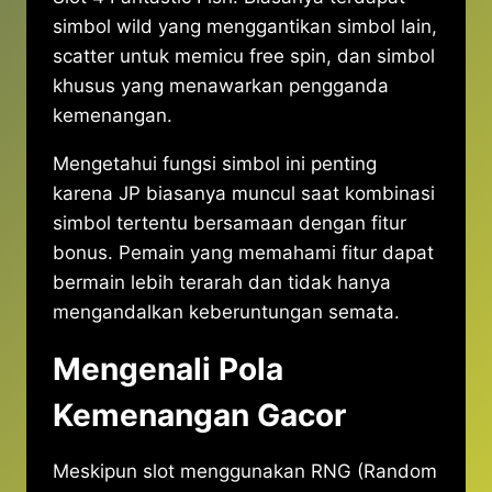
simbol wild yang menggantikan simbol lain,
scatter untuk memicu free spin, dan simbol
khusus yang menawarkan pengganda
kemenangan.
Mengetahui fungsi simbol ini penting
karena JP biasanya muncul saat kombinasi
simbol tertentu bersamaan dengan fitur
bonus. Pemain yang memahami fitur dapat
bermain lebih terarah dan tidak hanya
mengandalkan keberuntungan semata.
Mengenali Pola
Kemenangan Gacor
Meskipun slot menggunakan RNG (Random