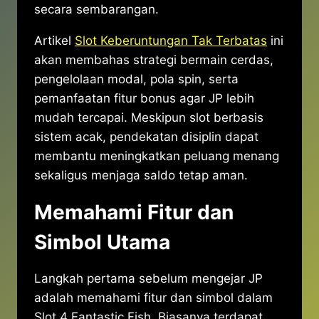
secara sembarangan.
Artikel
Slot Keberuntungan Tak Terbatas
ini
akan membahas strategi bermain cerdas,
pengelolaan modal, pola spin, serta
pemanfaatan fitur bonus agar JP lebih
mudah tercapai. Meskipun slot berbasis
sistem acak, pendekatan disiplin dapat
membantu meningkatkan peluang menang
sekaligus menjaga saldo tetap aman.
Memahami Fitur dan
Simbol Utama
Langkah pertama sebelum mengejar JP
adalah memahami fitur dan simbol dalam
Slot 4 Fantastic Fish. Biasanya terdapat