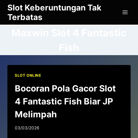
Skip
Slot Keberuntungan Tak
to
Terbatas
content
Maxwin Slot 4 Fantastic
Fish
SLOT ONLINE
Bocoran Pola Gacor Slot
4 Fantastic Fish Biar JP
Melimpah
03/03/2026