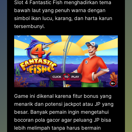
Slot 4 Fantastic Fish menghadirkan tema
bawah laut yang penuh warna dengan
simbol ikan lucu, karang, dan harta karun
tersembunyi.
Game ini dikenal karena fitur bonus yang
menarik dan potensi jackpot atau JP yang
besar. Banyak pemain ingin mengetahui
bocoran pola gacor agar peluang JP bisa
lebih melimpah tanpa harus bermain