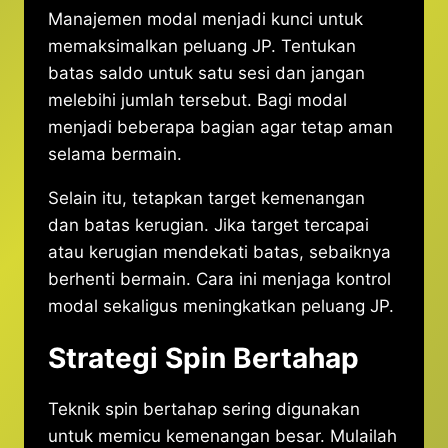
Manajemen modal menjadi kunci untuk
memaksimalkan peluang JP. Tentukan
batas saldo untuk satu sesi dan jangan
melebihi jumlah tersebut. Bagi modal
menjadi beberapa bagian agar tetap aman
selama bermain.
Selain itu, tetapkan target kemenangan
dan batas kerugian. Jika target tercapai
atau kerugian mendekati batas, sebaiknya
berhenti bermain. Cara ini menjaga kontrol
modal sekaligus meningkatkan peluang JP.
Strategi Spin Bertahap
Teknik spin bertahap sering digunakan
untuk memicu kemenangan besar. Mulailah