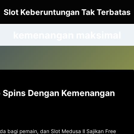
Slot Keberuntungan Tak Terbatas
kemenangan maksimal
ree Spins Dengan Kemenangan
da bagi pemain, dan Slot Medusa II Sajikan Free