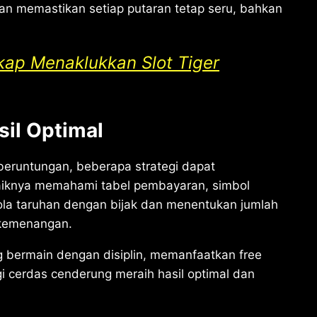
dan memastikan setiap putaran tetap seru, bahkan
ap Menaklukkan Slot Tiger
sil Optimal
beruntungan, beberapa strategi dapat
iknya memahami tabel pembayaran, simbol
ola taruhan dengan bijak dan menentukan jumlah
kemenangan.
g bermain dengan disiplin, memanfaatkan free
gi cerdas cenderung meraih hasil optimal dan