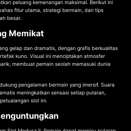
atkan peluang kemenangan maksimal. Berikut ini
as fitur utama, strategi bermain, dan tips
ah besar.
ng Memikat
ang gelap dan dramatis, dengan grafis berkualitas
rtefak kuno. Visual ini menciptakan atmosfer
arik, membuat pemain seolah memasuki dunia
endukung pengalaman bermain yang imersif. Suara
matis meningkatkan sensasi setiap putaran,
etualangan slot ini.
 Menguntungkan
alam Slot Medusa II. Pemain dapat memicu putaran