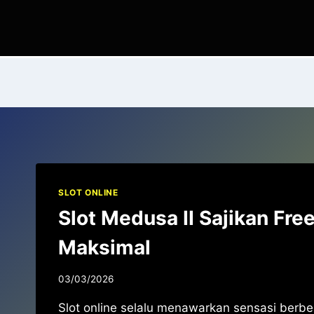
Skip
to
content
SLOT ONLINE
Slot Medusa II Sajikan F
Maksimal
03/03/2026
Slot online selalu menawarkan sensasi berbe