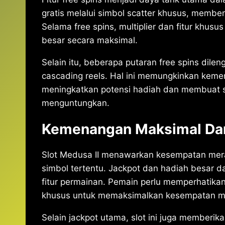
gratis melalui simbol scatter khusus, memb
Selama free spins, multiplier dan fitur khus
besar secara maksimal.
Selain itu, beberapa putaran free spins dile
cascading reels. Hal ini memungkinkan keme
meningkatkan potensi hadiah dan membuat s
menguntungkan.
Kemenangan Maksimal Dan
Slot Medusa II menawarkan kesempatan mer
simbol tertentu. Jackpot dan hadiah besar 
fitur permainan. Pemain perlu memperhatikan
khusus untuk memaksimalkan kesempatan me
Selain jackpot utama, slot ini juga member