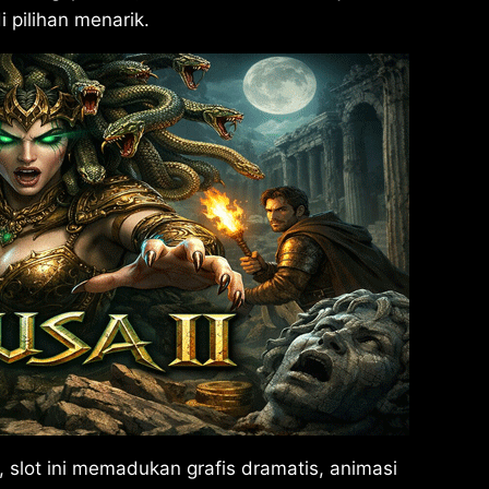
pilihan menarik.
slot ini memadukan grafis dramatis, animasi