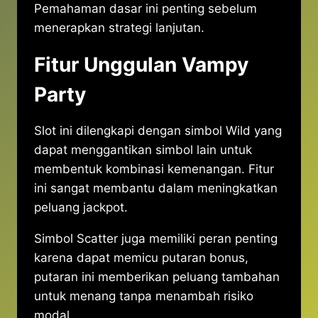
Pemahaman dasar ini penting sebelum
menerapkan strategi lanjutan.
Fitur Unggulan Vampy
Party
Slot ini dilengkapi dengan simbol Wild yang
dapat menggantikan simbol lain untuk
membentuk kombinasi kemenangan. Fitur
ini sangat membantu dalam meningkatkan
peluang jackpot.
Simbol Scatter juga memiliki peran penting
karena dapat memicu putaran bonus,
putaran ini memberikan peluang tambahan
untuk menang tanpa menambah risiko
modal.