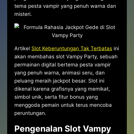
tema pesta vampir yang penuh warna dan
misteri.
Artikel
Slot Keberuntungan Tak Terbatas
ini
akan membahas slot Vampy Party, sebuah
permainan digital bertema pesta vampir
yang penuh warna, animasi seru, dan
peluang meraih jackpot besar. Slot ini
dikenal karena grafisnya yang memikat,
simbol unik, serta fitur bonus yang
menggoda pemain untuk terus mencoba
peruntungan.
Pengenalan Slot Vampy