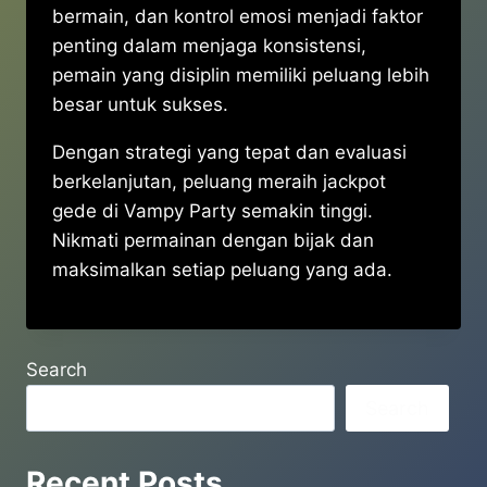
bermain, dan kontrol emosi menjadi faktor
penting dalam menjaga konsistensi,
pemain yang disiplin memiliki peluang lebih
besar untuk sukses.
Dengan strategi yang tepat dan evaluasi
berkelanjutan, peluang meraih jackpot
gede di Vampy Party semakin tinggi.
Nikmati permainan dengan bijak dan
maksimalkan setiap peluang yang ada.
Search
Search
Recent Posts