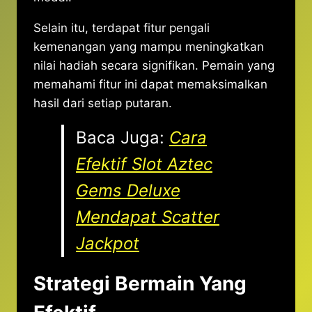
Selain itu, terdapat fitur pengali
kemenangan yang mampu meningkatkan
nilai hadiah secara signifikan. Pemain yang
memahami fitur ini dapat memaksimalkan
hasil dari setiap putaran.
Baca Juga:
Cara
Efektif Slot Aztec
Gems Deluxe
Mendapat Scatter
Jackpot
Strategi Bermain Yang