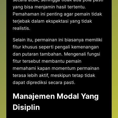
yang bisa menjamin hasil tertentu.
Pemahaman ini penting agar pemain tidak
terjebak dalam ekspektasi yang tidak
realistis.
Selain itu, permainan ini biasanya memiliki
fitur khusus seperti pengali kemenangan
dan putaran tambahan. Mengenali fungsi
fitur tersebut membantu pemain
memahami kapan momentum permainan
terasa lebih aktif, meskipun tetap tidak
dapat diprediksi secara pasti.
Manajemen Modal Yang
Disiplin