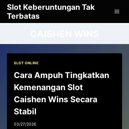
Skip
Slot Keberuntungan Tak
to
Terbatas
content
CAISHEN WINS
SLOT ONLINE
Cara Ampuh Tingkatkan
Kemenangan Slot
Caishen Wins Secara
Stabil
03/27/2026