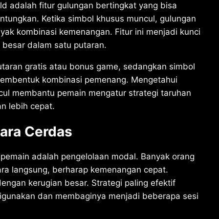
ld
adalah fitur gulungan bertingkat yang bisa
tungkan. Ketika simbol khusus muncul, gulungan
yak kombinasi kemenangan. Fitur ini menjadi kunci
besar dalam satu putaran.
putaran gratis atau bonus game, sedangkan simbol
 membentuk kombinasi pemenang. Mengetahui
cul membantu pemain mengatur strategi taruhan
 lebih cepat.
ara Cerdas
an pemain adalah pengelolaan modal. Banyak orang
ra langsung, berharap kemenangan cepat.
dengan kerugian besar. Strategi paling efektif
digunakan dan membaginya menjadi beberapa sesi