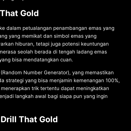
 That Gold
e dalam petualangan penambangan emas yang
bang yang memikat dan simbol emas yang
rkan hiburan, tetapi juga potensi keuntungan
 merasa seolah berada di tengah ladang emas
l yang bisa mendatangkan cuan.
G (Random Number Generator), yang memastikan
k ada strategi yang bisa menjamin kemenangan 100%,
enerapkan trik tertentu dapat meningkatkan
njadi langkah awal bagi siapa pun yang ingin
rill That Gold