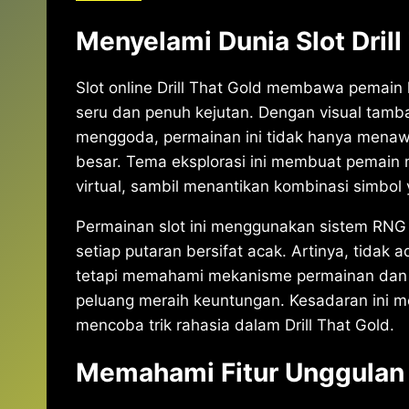
Menyelami Dunia Slot Drill
Slot online
Drill That Gold
membawa pemain k
seru dan penuh kejutan. Dengan visual tam
menggoda, permainan ini tidak hanya menawa
besar. Tema eksplorasi ini membuat pemain
virtual, sambil menantikan kombinasi simbo
Permainan slot ini menggunakan sistem RN
setiap putaran bersifat acak. Artinya, tida
tetapi memahami mekanisme permainan dan m
peluang meraih keuntungan. Kesadaran ini me
mencoba trik rahasia dalam Drill That Gold.
Memahami Fitur Unggulan D