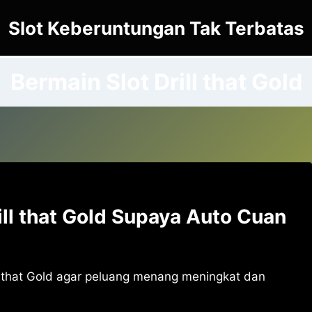
Slot Keberuntungan Tak Terbatas
Bermain Slot Drill that Gold
rill that Gold Supaya Auto Cuan
ll that Gold agar peluang menang meningkat dan