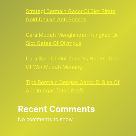
Strategi Bermain Gacor Di Slot Pirate
Gold Deluxe Anti Boncos
Cara Mudah Menghindari Rungkad Di
Slot Gates Of Olympus
Cara Spin Di Slot Zeus Vs Hades: God
Of War Mudah Menang
Tips Bermain Dengan Gacor Di Rise Of
Apollo Agar Tetap Profit
Recent Comments
No comments to show.