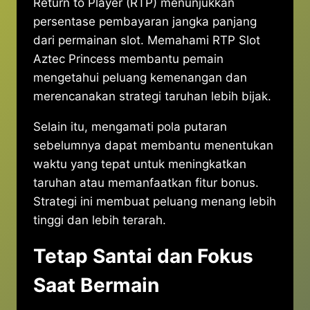
Return to Player (RTP) menunjukkan
persentase pembayaran jangka panjang
dari permainan slot. Memahami RTP Slot
Aztec Princess membantu pemain
mengetahui peluang kemenangan dan
merencanakan strategi taruhan lebih bijak.
Selain itu, mengamati pola putaran
sebelumnya dapat membantu menentukan
waktu yang tepat untuk meningkatkan
taruhan atau memanfaatkan fitur bonus.
Strategi ini membuat peluang menang lebih
tinggi dan lebih terarah.
Tetap Santai dan Fokus
Saat Bermain