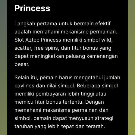
Princess
Langkah pertama untuk bermain efektif
adalah memahami mekanisme permainan.
Slot Aztec Princess memiliki simbol wild,
scatter, free spins, dan fitur bonus yang
dapat meningkatkan peluang kemenangan
besar.
Selain itu, pemain harus mengetahui jumlah
paylines dan nilai simbol. Beberapa simbol
memiliki pembayaran lebih tinggi atau
memicu fitur bonus tertentu. Dengan
memahami mekanisme permainan dan
simbol, pemain dapat menyusun strategi
taruhan yang lebih tepat dan terarah.