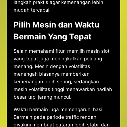
langkah praktis agar kemenangan lebih
mudah tercapai.
Pilih Mesin dan Waktu
Bermain Yang Tepat
Selain memahami fitur, memilih mesin slot
yang tepat juga meningkatkan peluang
menang. Mesin dengan volatilitas
menengah biasanya memberikan
kemenangan lebih sering, sedangkan
mesin volatilitas tinggi menawarkan hadiah
besar tapi jarang muncul.
Waktu bermain juga memengaruhi hasil.
Bermain pada periode traffic rendah
diyakini membuat putaran lebih stabil dan