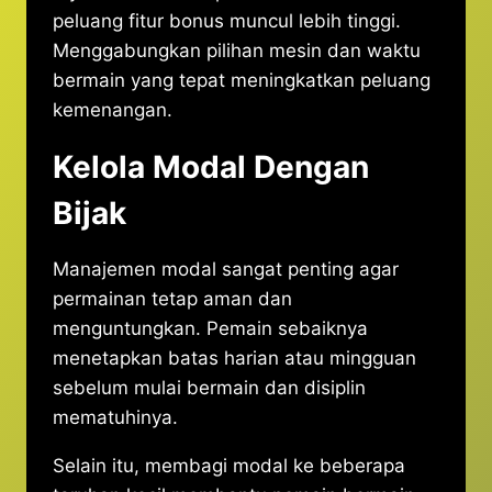
peluang fitur bonus muncul lebih tinggi.
Menggabungkan pilihan mesin dan waktu
bermain yang tepat meningkatkan peluang
kemenangan.
Kelola Modal Dengan
Bijak
Manajemen modal sangat penting agar
permainan tetap aman dan
menguntungkan. Pemain sebaiknya
menetapkan batas harian atau mingguan
sebelum mulai bermain dan disiplin
mematuhinya.
Selain itu, membagi modal ke beberapa