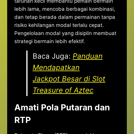
taruhan kecil membantu pemain bermain
lebih lama, mencoba berbagai kombinasi,
dan tetap berada dalam permainan tanpa
risiko kehilangan modal terlalu cepat.
Pengelolaan modal yang disiplin membuat
strategi bermain lebih efektif.
Baca Juga:
Panduan
Mendapatkan
Jackpot Besar di Slot
Treasure of Aztec
Amati Pola Putaran dan
RTP