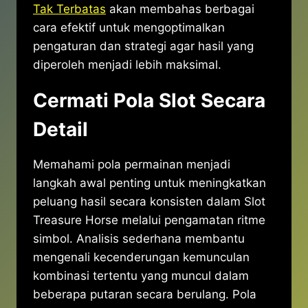
Tak Terbatas
akan membahas berbagai
cara efektif untuk mengoptimalkan
pengaturan dan strategi agar hasil yang
diperoleh menjadi lebih maksimal.
Cermati Pola Slot Secara
Detail
Memahami pola permainan menjadi
langkah awal penting untuk meningkatkan
peluang hasil secara konsisten dalam Slot
Treasure Horse melalui pengamatan ritme
simbol. Analisis sederhana membantu
mengenali kecenderungan kemunculan
kombinasi tertentu yang muncul dalam
beberapa putaran secara berulang. Pola