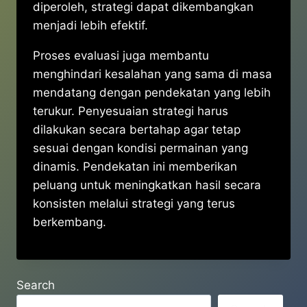
diperoleh, strategi dapat dikembangkan
menjadi lebih efektif.
Proses evaluasi juga membantu
menghindari kesalahan yang sama di masa
mendatang dengan pendekatan yang lebih
terukur. Penyesuaian strategi harus
dilakukan secara bertahap agar tetap
sesuai dengan kondisi permainan yang
dinamis. Pendekatan ini memberikan
peluang untuk meningkatkan hasil secara
konsisten melalui strategi yang terus
berkembang.
Search