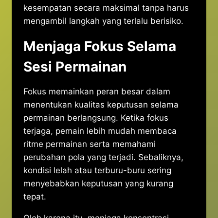
kesempatan secara maksimal tanpa harus
mengambil langkah yang terlalu berisiko.
Menjaga Fokus Selama
Sesi Permainan
Fokus memainkan peran besar dalam
menentukan kualitas keputusan selama
permainan berlangsung. Ketika fokus
terjaga, pemain lebih mudah membaca
ritme permainan serta memahami
perubahan pola yang terjadi. Sebaliknya,
kondisi lelah atau terburu-buru sering
menyebabkan keputusan yang kurang
tepat.