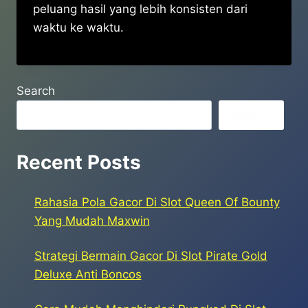
peluang hasil yang lebih konsisten dari
waktu ke waktu.
Search
Search
Recent Posts
Rahasia Pola Gacor Di Slot Queen Of Bounty
Yang Mudah Maxwin
Strategi Bermain Gacor Di Slot Pirate Gold
Deluxe Anti Boncos