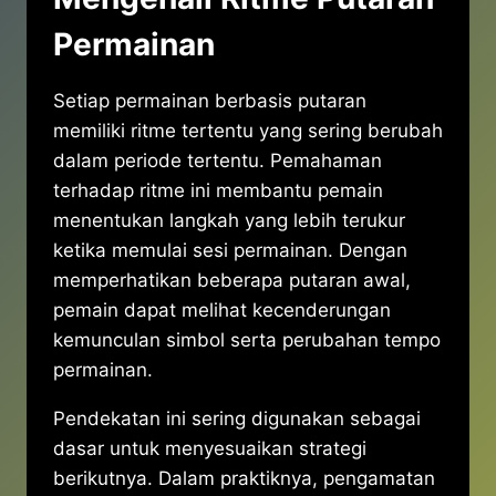
Permainan
Setiap permainan berbasis putaran
memiliki ritme tertentu yang sering berubah
dalam periode tertentu. Pemahaman
terhadap ritme ini membantu pemain
menentukan langkah yang lebih terukur
ketika memulai sesi permainan. Dengan
memperhatikan beberapa putaran awal,
pemain dapat melihat kecenderungan
kemunculan simbol serta perubahan tempo
permainan.
Pendekatan ini sering digunakan sebagai
dasar untuk menyesuaikan strategi
berikutnya. Dalam praktiknya, pengamatan