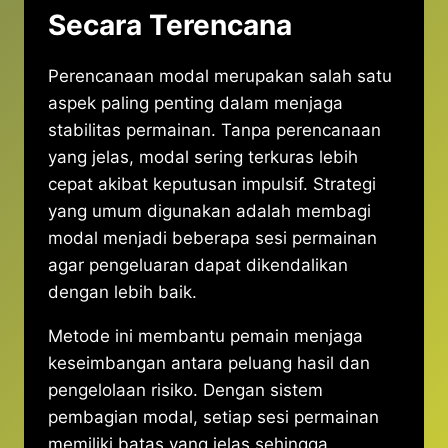
Secara Terencana
Perencanaan modal merupakan salah satu
aspek paling penting dalam menjaga
stabilitas permainan. Tanpa perencanaan
yang jelas, modal sering terkuras lebih
cepat akibat keputusan impulsif. Strategi
yang umum digunakan adalah membagi
modal menjadi beberapa sesi permainan
agar pengeluaran dapat dikendalikan
dengan lebih baik.
Metode ini membantu pemain menjaga
keseimbangan antara peluang hasil dan
pengelolaan risiko. Dengan sistem
pembagian modal, setiap sesi permainan
memiliki batas yang jelas sehingga