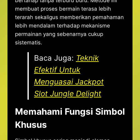
bertahap tanpa terburu buru. Metode ini
membuat proses bermain terasa lebih
terarah sekaligus memberikan pemahaman
lebih mendalam terhadap mekanisme
permainan yang sebenarnya cukup
sistematis.
Baca Juga:
Teknik
Efektif Untuk
Menguasai Jackpot
Slot Jungle Delight
Memahami Fungsi Simbol
Khusus