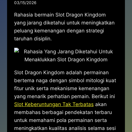
03/15/2026
Rahasia bermain Slot Dragon Kingdom
yang jarang diketahui untuk meningkatkan
peluang kemenangan dengan strategi
taruhan disiplin.
Slot Dragon Kingdom adalah permainan
bertema naga dengan simbol mitologi kuat
fitur unik serta mekanisme kemenangan
yang menarik perhatian pemain. Berikut ini
Slot Keberuntungan Tak Terbatas
akan
membahas berbagai pendekatan terbaru
untuk memahami pola permainan serta
meningkatkan kualitas analisis selama sesi