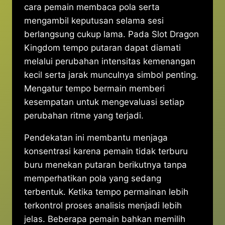
cara pemain membaca pola serta
mengambil keputusan selama sesi
berlangsung cukup lama. Pada Slot Dragon
Kingdom tempo putaran dapat diamati
melalui perubahan intensitas kemenangan
kecil serta jarak munculnya simbol penting.
Mengatur tempo bermain memberi
kesempatan untuk mengevaluasi setiap
perubahan ritme yang terjadi.
Pendekatan ini membantu menjaga
konsentrasi karena pemain tidak terburu
buru menekan putaran berikutnya tanpa
memperhatikan pola yang sedang
terbentuk. Ketika tempo permainan lebih
terkontrol proses analisis menjadi lebih
jelas. Beberapa pemain bahkan memilih