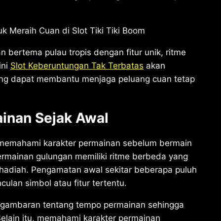
n bertema pulau tropis dengan fitur unik, ritme
ini
Slot Keberuntungan Tak Terbatas
akan
ng dapat membantu menjaga peluang cuan tetap
inan Sejak Awal
 memahami karakter permainan sebelum bermain
permainan gulungan memiliki ritme berbeda yang
 hadiah. Pengamatan awal sekitar beberapa puluh
lan simbol atau fitur tertentu.
 gambaran tentang tempo permainan sehingga
Selain itu, memahami karakter permainan