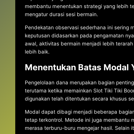
membantu menentukan strategi yang lebih te
mengatur durasi sesi bermain.
Pendekatan observasi sederhana ini sering me
keputusan didasarkan pada pengamatan nya
awal, aktivitas bermain menjadi lebih terara
lebih baik.
Menentukan Batas Modal 
Pengelolaan dana merupakan bagian penting
terutama ketika memainkan Slot Tiki Tiki B
digunakan telah ditentukan secara khusus s
Modal dapat dibagi menjadi beberapa bagian
tetap terkontrol. Metode ini juga membantu 
merasa terburu-buru mengejar hasil. Selain 