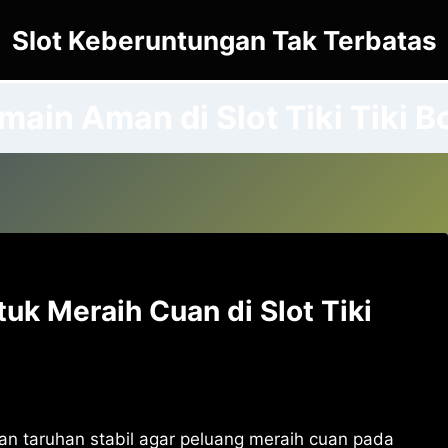
Slot Keberuntungan Tak Terbatas
main Aman di Slot Tiki Tiki 
uk Meraih Cuan di Slot Tiki
an taruhan stabil agar peluang meraih cuan pada