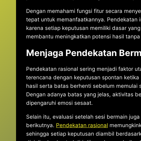
Dengan memahami fungsi fitur secara menye
tepat untuk memanfaatkannya. Pendekatan in
karena setiap keputusan memiliki dasar yang 
membantu meningkatkan potensi hasil tanpa
Menjaga Pendekatan Berma
Pendekatan rasional sering menjadi faktor 
terencana dengan keputusan spontan ketika 
hasil serta batas berhenti sebelum memulai
Dengan adanya batas yang jelas, aktivitas b
dipengaruhi emosi sesaat.
Selain itu, evaluasi setelah sesi bermain ju
berikutnya.
Pendekatan rasional
memungkinka
sehingga setiap keputusan diambil berdasar