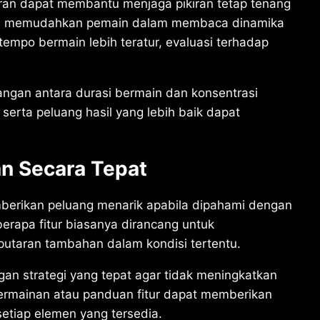
ran dapat membantu menjaga pikiran tetap tenang
l juga memudahkan pemain dalam membaca dinamika
empo bermain lebih teratur, evaluasi terhadap
gan antara durasi bermain dan konsentrasi
erta peluang hasil yang lebih baik dapat
an Secara Tepat
berikan peluang menarik apabila dipahami dengan
berapa fitur biasanya dirancang untuk
putaran tambahan dalam kondisi tertentu.
n strategi yang tepat agar tidak meningkatkan
permainan atau panduan fitur dapat memberikan
etiap elemen yang tersedia.