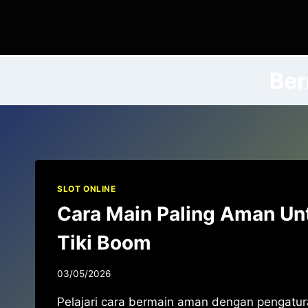
Skip
to
content
Ber
SLOT ONLINE
Cara Main Paling Aman Unt
Tiki Boom
03/05/2026
Pelajari cara bermain aman dengan pengatur