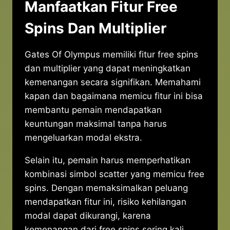
Manfaatkan Fitur Free
Spins Dan Multiplier
Gates Of Olympus memiliki fitur free spins
dan multiplier yang dapat meningkatkan
kemenangan secara signifikan. Memahami
kapan dan bagaimana memicu fitur ini bisa
membantu pemain mendapatkan
keuntungan maksimal tanpa harus
mengeluarkan modal ekstra.
Selain itu, pemain harus memperhatikan
kombinasi simbol scatter yang memicu free
spins. Dengan memaksimalkan peluang
mendapatkan fitur ini, risiko kehilangan
modal dapat dikurangi, karena
kemenangan dari free spins sering kali