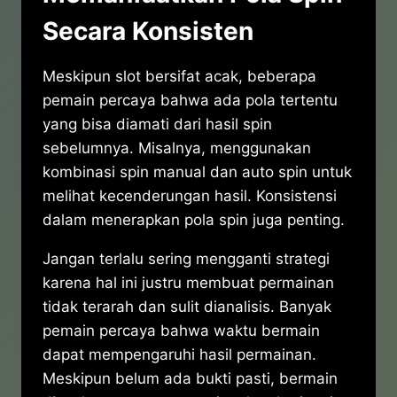
Secara Konsisten
Meskipun slot bersifat acak, beberapa
pemain percaya bahwa ada pola tertentu
yang bisa diamati dari hasil spin
sebelumnya. Misalnya, menggunakan
kombinasi spin manual dan auto spin untuk
melihat kecenderungan hasil. Konsistensi
dalam menerapkan pola spin juga penting.
Jangan terlalu sering mengganti strategi
karena hal ini justru membuat permainan
tidak terarah dan sulit dianalisis. Banyak
pemain percaya bahwa waktu bermain
dapat mempengaruhi hasil permainan.
Meskipun belum ada bukti pasti, bermain