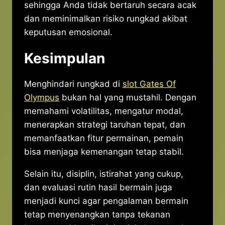
sehingga Anda tidak bertaruh secara acak
dan meminimalkan risiko rungkad akibat
keputusan emosional.
Kesimpulan
Menghindari rungkad di
slot Gates Of
Olympus
bukan hal yang mustahil. Dengan
memahami volatilitas, mengatur modal,
menerapkan strategi taruhan tepat, dan
memanfaatkan fitur permainan, pemain
bisa menjaga kemenangan tetap stabil.
Selain itu, disiplin, istirahat yang cukup,
dan evaluasi rutin hasil bermain juga
menjadi kunci agar pengalaman bermain
tetap menyenangkan tanpa tekanan