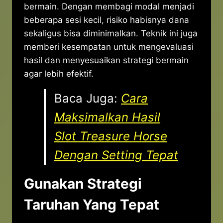
bermain. Dengan membagi modal menjadi
beberapa sesi kecil, risiko habisnya dana
sekaligus bisa diminimalkan. Teknik ini juga
memberi kesempatan untuk mengevaluasi
hasil dan menyesuaikan strategi bermain
agar lebih efektif.
Baca Juga:
Cara
Maksimalkan Hasil
Slot Treasure Horse
Dengan Setting Tepat
Gunakan Strategi
Taruhan Yang Tepat