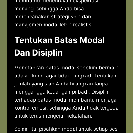
membantu menentukan ekspektasi
menang, sehingga Anda bisa
merencanakan strategi spin dan
manajemen modal lebih realistis.
Tentukan Batas Modal
Dan Disiplin
Menetapkan batas modal sebelum bermain
adalah kunci agar tidak rungkad. Tentukan
jumlah yang siap Anda hilangkan tanpa
mengganggu keuangan pribadi. Disiplin
terhadap batas modal membantu menjaga
kontrol emosi, sehingga Anda tidak tergoda
untuk terus mengejar kekalahan.
Selain itu, pisahkan modal untuk setiap sesi