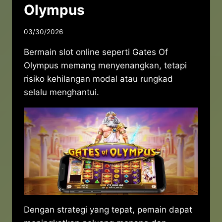
Olympus
03/30/2026
Bermain slot online seperti Gates Of
Olympus memang menyenangkan, tetapi
risiko kehilangan modal atau rungkad
selalu menghantui.
Dengan strategi yang tepat, pemain dapat