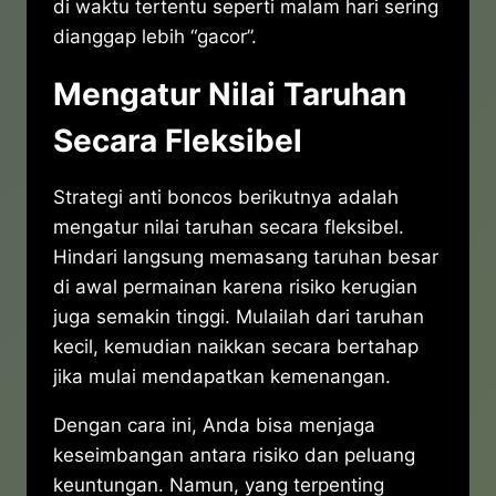
di waktu tertentu seperti malam hari sering
dianggap lebih “gacor”.
Mengatur Nilai Taruhan
Secara Fleksibel
Strategi anti boncos berikutnya adalah
mengatur nilai taruhan secara fleksibel.
Hindari langsung memasang taruhan besar
di awal permainan karena risiko kerugian
juga semakin tinggi. Mulailah dari taruhan
kecil, kemudian naikkan secara bertahap
jika mulai mendapatkan kemenangan.
Dengan cara ini, Anda bisa menjaga
keseimbangan antara risiko dan peluang
keuntungan. Namun, yang terpenting