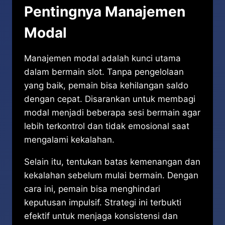
Pentingnya Manajemen
Modal
Manajemen modal adalah kunci utama
dalam bermain slot. Tanpa pengelolaan
yang baik, pemain bisa kehilangan saldo
dengan cepat. Disarankan untuk membagi
modal menjadi beberapa sesi bermain agar
lebih terkontrol dan tidak emosional saat
mengalami kekalahan.
Selain itu, tentukan batas kemenangan dan
kekalahan sebelum mulai bermain. Dengan
cara ini, pemain bisa menghindari
keputusan impulsif. Strategi ini terbukti
efektif untuk menjaga konsistensi dan