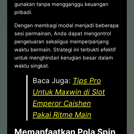
gunakan tanpa mengganggu keuangan
pribadi.
Dengan membagi modal menjadi beberapa
sesi permainan, Anda dapat mengontrol
pengeluaran sekaligus memperpanjang
waktu bermain. Strategi ini terbukti efektif
untuk menghindari kerugian besar dalam
waktu singkat.
Baca Juga:
Tips Pro
Untuk Maxwin di Slot
Emperor Caishen
Pakai Ritme Main
Memanfaatkan Pola Spin